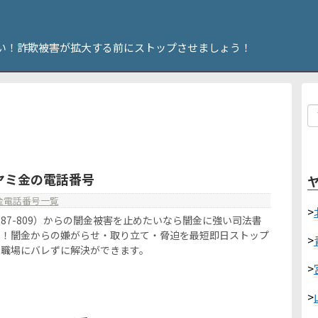
い！詐欺被害が拡大する前にストップさせましょう！
9はヤミ金の電話番号
金電話番号一覧
>
120-987-809）からの闇金被害を止めたいなら闇金に強い司法書
い！闇金からの嫌がらせ・取り立て・脅迫を最短即日ストップ
>
や職場にバレずに解決ができます。
>
>