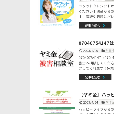
ラクットクレジット
ください！闇金から
す！家族や職場にバ
記事を読む
070407541
2023/4/25
ヤミ
07040754147（
書士へ相談してくだ
プしてくれます！家
記事を読む
【ヤミ金】ハッ
2023/4/24
ヤミ
ハッピーライフから