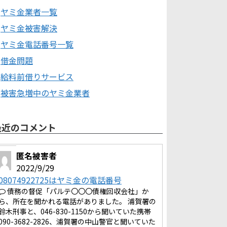
ヤミ金業者一覧
ヤミ金被害解決
ヤミ金電話番号一覧
借金問題
給料前借りサービス
被害急増中のヤミ金業者
最近のコメント
匿名被害者
2022/9/29
08074922725はヤミ金の電話番号
債務の督促「パルテ〇〇〇債権回収会社」か
ら、所在を聞かれる電話がありました。 浦賀署の
鈴木刑事と、046-830-1150から聞いていた携帯
090-3682-2826、浦賀署の中山警官と聞いていた