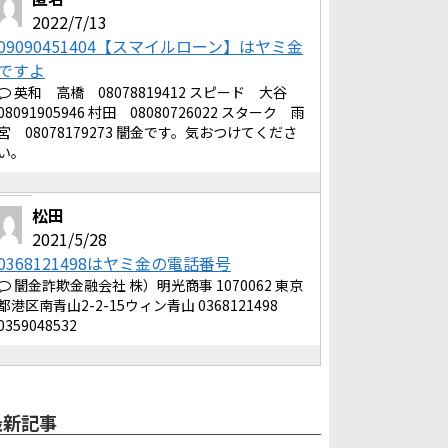
2022/7/13
09090451404【スマイルローン】はヤミ金
ですよ
英和 高橋 08078819412 スピード 大谷
08091905946 村田 08080726022 スターク 雨
宮 08078179273 闇金です。気おつけてくださ
い。
松田
2021/5/28
0368121498はヤミ金の電話番号
闇金詐欺金融会社 株）明光商事 1070062 東京
都港区南青山2-2-15ウィン青山 0368121498
0359048532
最新記事