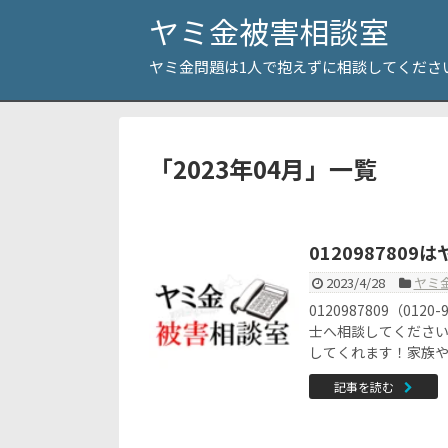
ヤミ金被害相談室
ヤミ金問題は1人で抱えずに相談してくださ
「
2023年04月
」
一覧
012098780
2023/4/28
ヤミ
0120987809（0
士へ相談してくださ
してくれます！家族
記事を読む