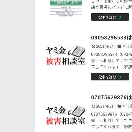
さい！闇金からの嫌
族や職場にバレずに
記事を読む
090582965
2023/4/24
ヤミ
09058296533（
書士へ相談してくだ
プしてくれます！家
記事を読む
070756298
2023/4/21
ヤミ
07075629876（
書士へ相談してくだ
プしてくれます！家