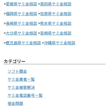
>
愛媛県ヤミ金相談
>
高知県ヤミ金相談
>
福岡県ヤミ金相談
>
佐賀県ヤミ金相談
>
長崎県ヤミ金相談
>
熊本県ヤミ金相談
>
大分県ヤミ金相談
>
宮崎県ヤミ金相談
>
鹿児島県ヤミ金相談
>
沖縄県ヤミ金相談
カテゴリー
ソフト闇金
ヤミ金業者一覧
ヤミ金被害解決
ヤミ金電話番号一覧
借金問題