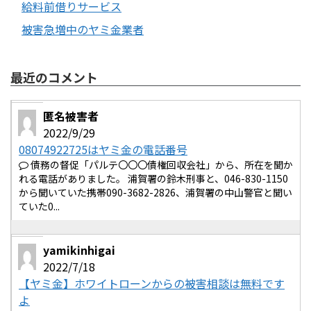
給料前借りサービス
被害急増中のヤミ金業者
最近のコメント
匿名被害者
2022/9/29
08074922725はヤミ金の電話番号
債務の督促「パルテ〇〇〇債権回収会社」から、所在を聞か
れる電話がありました。 浦賀署の鈴木刑事と、046-830-1150
から聞いていた携帯090-3682-2826、浦賀署の中山警官と聞い
ていた0...
yamikinhigai
2022/7/18
【ヤミ金】ホワイトローンからの被害相談は無料です
よ