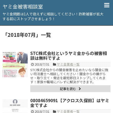
ヤミ金被害相談室
ヤミ金問題は1人で抱えずに相談してください！詐欺被害が拡大
する前にストップさせましょう！
「
2018年07月
」
一覧
STC株式会社というヤミ金からの被害相
談は無料ですよ
2018/7/31
ヤミ金業者一覧
STC株式会社からの闇金被害を止めたいなら闇金に強
い司法書士へ相談してください！闇金からの嫌がら
せ・取り立て・脅迫を最短即日ストップしてくれま
す！家族や職場にバレずに解決ができます。
記事を読む
08084659091【アクロス久保田】はヤミ
金ですよ
2018/7/31
ヤミ金業者一覧