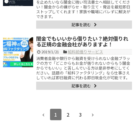
を止めたいなら闇金に強い司法書士へ相談してくださ
い！闇金からの嫌がらせ・取り立て・脅迫を最短即日
ストップしてくれます！家族や職場にバレずに解決が
できます。
記事を読む
闇金でもいいから借りたい？絶対借りれ
る正規の金融会社がありますよ！
2019/1/21
給料前借りサービス
消費者金融や銀行から融資を受けられない金融ブラッ
クの方で「どこからもお金が借りれないからもう闇金
からでもいい」と苦しんでいる方は是非参考にしてく
ださい。話題の「給料ファクタリング」なら仕事さえ
していれば即日融資に代わる即日現金化が可能です。
記事を読む
1
2
3