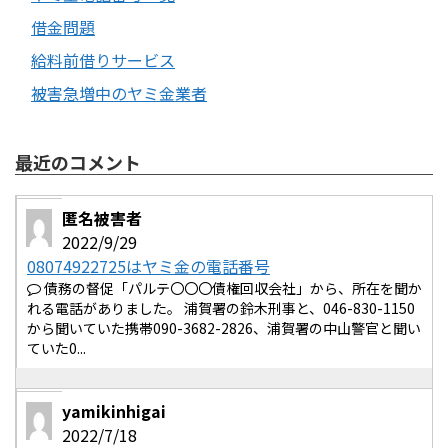
借金問題
給料前借りサービス
被害急増中のヤミ金業者
最近のコメント
匿名被害者
2022/9/29
08074922725はヤミ金の電話番号
債務の督促「パルテ〇〇〇債権回収会社」から、所在を聞か
れる電話がありました。 浦賀署の鈴木刑事と、046-830-1150
から聞いていた携帯090-3682-2826、浦賀署の中山警官と聞い
ていた0...
yamikinhigai
2022/7/18