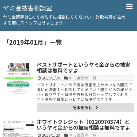
ヤミ金被害相談室
ヤミ金問題は1人で抱えずに相談してください！詐欺被害が拡大
する前にストップさせましょう！
「
2019年01月
」
一覧
ベストサポートというヤミ金からの被害
相談は無料ですよ
2019/1/30
ヤミ金業者一覧
ベストサポートからの闇金被害を止めたいなら闇金に
強い司法書士へ相談してください！闇金からの嫌がら
せ・取り立て・脅迫を最短即日ストップしてくれま
す！家族や職場にバレずに解決ができます。
記事を読む
ホワイトクレジット【0120970374】と
いうヤミ金からの被害相談は無料ですよ
2019/1/29
ヤミ金業者一覧