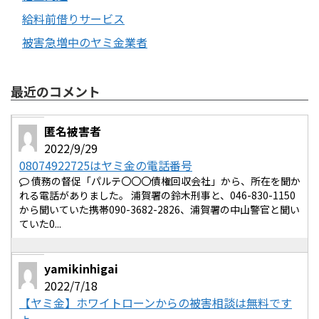
給料前借りサービス
被害急増中のヤミ金業者
最近のコメント
匿名被害者
2022/9/29
08074922725はヤミ金の電話番号
債務の督促「パルテ〇〇〇債権回収会社」から、所在を聞か
れる電話がありました。 浦賀署の鈴木刑事と、046-830-1150
から聞いていた携帯090-3682-2826、浦賀署の中山警官と聞い
ていた0...
yamikinhigai
2022/7/18
【ヤミ金】ホワイトローンからの被害相談は無料です