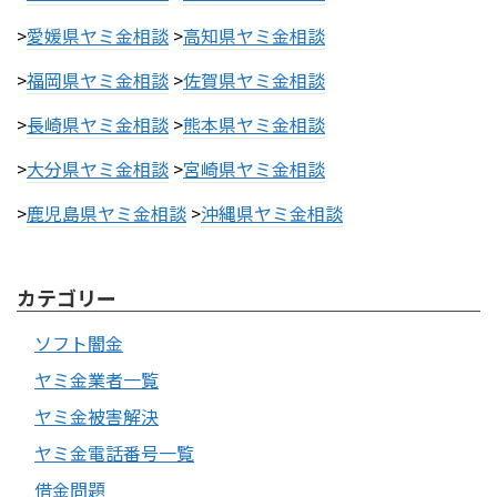
>
愛媛県ヤミ金相談
>
高知県ヤミ金相談
>
福岡県ヤミ金相談
>
佐賀県ヤミ金相談
>
長崎県ヤミ金相談
>
熊本県ヤミ金相談
>
大分県ヤミ金相談
>
宮崎県ヤミ金相談
>
鹿児島県ヤミ金相談
>
沖縄県ヤミ金相談
カテゴリー
ソフト闇金
ヤミ金業者一覧
ヤミ金被害解決
ヤミ金電話番号一覧
借金問題