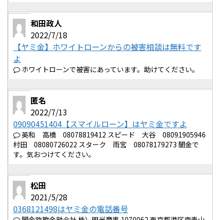
和田政人
2022/7/18
【ヤミ金】ホワイトローンからの被害相談は無料です
よ
ホワイトローンで被害にあっています。助けてください。
匿名
2022/7/13
09090451404【スマイルローン】はヤミ金ですよ
英和 高橋 08078819412 スピード 大谷 08091905946
村田 08080726022 スターク 雨宮 08078179273 闇金で
す。気おつけてください。
松田
2021/5/28
0368121498はヤミ金の電話番号
闇金詐欺金融会社 株）明光商事 1070062 東京都港区南青山