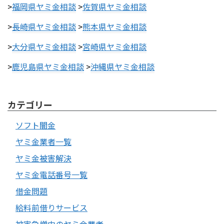
>
福岡県ヤミ金相談
>
佐賀県ヤミ金相談
>
長崎県ヤミ金相談
>
熊本県ヤミ金相談
>
大分県ヤミ金相談
>
宮崎県ヤミ金相談
>
鹿児島県ヤミ金相談
>
沖縄県ヤミ金相談
カテゴリー
ソフト闇金
ヤミ金業者一覧
ヤミ金被害解決
ヤミ金電話番号一覧
借金問題
給料前借りサービス