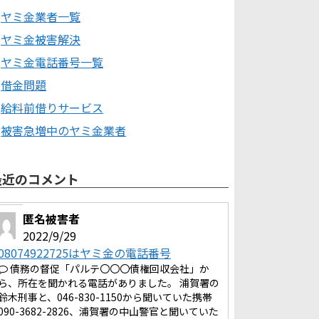
ヤミ金業者一覧
ヤミ金被害解決
ヤミ金電話番号一覧
借金問題
給料前借りサービス
被害急増中のヤミ金業者
最近のコメント
匿名被害者
2022/9/29
08074922725はヤミ金の電話番号
債務の督促「パルテ〇〇〇債権回収会社」か
ら、所在を聞かれる電話がありました。 浦賀署の
鈴木刑事と、046-830-1150から聞いていた携帯
090-3682-2826、浦賀署の中山警官と聞いていた