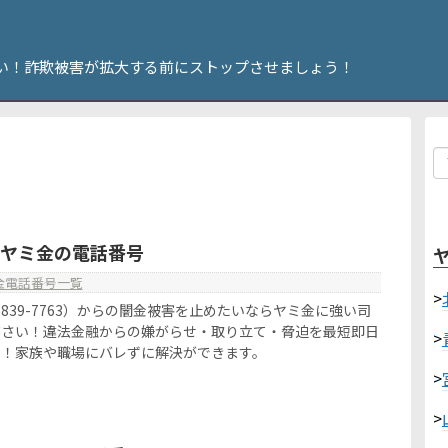
い！詐欺被害が拡大する前にストップさせましょう！
63はヤミ金の電話番号
金電話番号一覧
>
080-7839-7763）からの闇金被害を止めたいならヤミ金に強い司
ださい！違法金融からの嫌がらせ・取り立て・脅迫を最短即日
>
す！家族や職場にバレずに解決ができます。
>
>