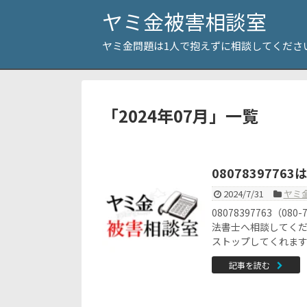
ヤミ金被害相談室
ヤミ金問題は1人で抱えずに相談してくださ
「
2024年07月
」
一覧
080783977
2024/7/31
ヤミ
08078397763（
法書士へ相談してく
ストップしてくれま
記事を読む