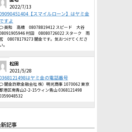
2022/7/13
09090451404【スマイルローン】はヤミ金
ですよ
英和 高橋 08078819412 スピード 大谷
08091905946 村田 08080726022 スターク 雨
宮 08078179273 闇金です。気おつけてくださ
い。
松田
2021/5/28
0368121498はヤミ金の電話番号
闇金詐欺金融会社 株）明光商事 1070062 東京
都港区南青山2-2-15ウィン青山 0368121498
0359048532
最新記事