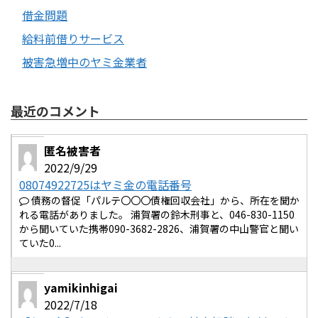
借金問題
給料前借りサービス
被害急増中のヤミ金業者
最近のコメント
匿名被害者
2022/9/29
08074922725はヤミ金の電話番号
債務の督促「パルテ〇〇〇債権回収会社」から、所在を聞か
れる電話がありました。 浦賀署の鈴木刑事と、046-830-1150
から聞いていた携帯090-3682-2826、浦賀署の中山警官と聞い
ていた0...
yamikinhigai
2022/7/18