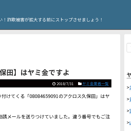
い！詐欺被害が拡大する前にストップさせましょう！
ス久保田】はヤミ金ですよ
2018/7/31
ヤミ金業者一覧
>
けてくる「08084659091のアクロス久保田」はヤ
>
>
勧誘メールを送りつけていました。違う番号でもご注
>