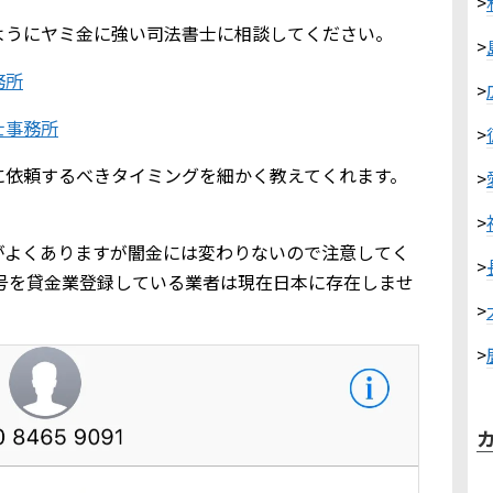
>
ようにヤミ金に強い司法書士に相談してください。
>
務所
>
士事務所
>
に依頼するべきタイミングを細かく教えてくれます。
>
>
がよくありますが闇金には変わりないので注意してく
>
」の番号を貸金業登録している業者は現在日本に存在しませ
>
>