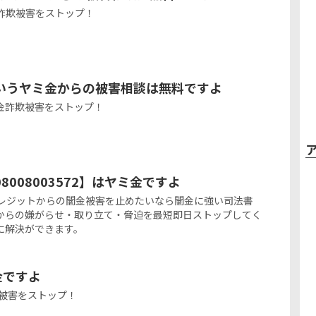
金詐欺被害をストップ！
いうヤミ金からの被害相談は無料ですよ
金詐欺被害をストップ！
008003572】はヤミ金ですよ
ァインクレジットからの闇金被害を止めたいなら闇金に強い司法書
からの嫌がらせ・取り立て・脅迫を最短即日ストップしてく
に解決ができます。
ミ金ですよ
詐欺被害をストップ！