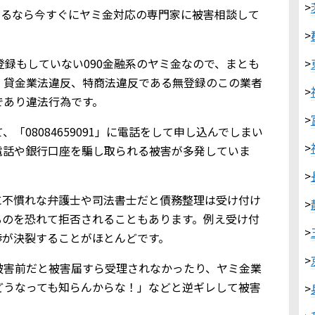
>
いるなら今すぐにヤミ金対応の専門家に被害相談して
>
金業登録もしていない090金融系のヤミ金なので、まとも
>
。貸金業法違反、特商法違反である無登録のこの業者
>
であり違法行為です。
>
「08084659091」に電話をして申し込んでしまい
>
電話や銀行口座を騙し取られる被害が多発していま
>
に不慣れな弁護士や司法書士だと債務整理は受け付け
>
るのを恐れて拒否されることもあります。例え受け付
>
渉が決裂することがほとんどです。
>
被害前だと被害届すら受理されなかったり、ヤミ金業
どうなっても知らんからな！」などと逆ギレして被害
>