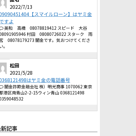
2022/7/13
09090451404【スマイルローン】はヤミ金
ですよ
英和 高橋 08078819412 スピード 大谷
08091905946 村田 08080726022 スターク 雨
宮 08078179273 闇金です。気おつけてくださ
い。
松田
2021/5/28
0368121498はヤミ金の電話番号
闇金詐欺金融会社 株）明光商事 1070062 東京
都港区南青山2-2-15ウィン青山 0368121498
0359048532
最新記事