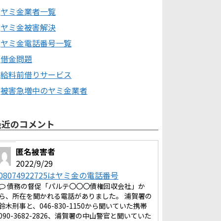
ヤミ金業者一覧
ヤミ金被害解決
ヤミ金電話番号一覧
借金問題
給料前借りサービス
被害急増中のヤミ金業者
最近のコメント
匿名被害者
2022/9/29
08074922725はヤミ金の電話番号
債務の督促「パルテ〇〇〇債権回収会社」か
ら、所在を聞かれる電話がありました。 浦賀署の
鈴木刑事と、046-830-1150から聞いていた携帯
090-3682-2826、浦賀署の中山警官と聞いていた