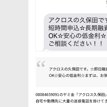
アクロスの久保田です。☆即日融
OK☆安心の低金利☆まずは、お
08084659091のヤミ金「アクロス
自宅や勤務先に大量の迷惑電話を掛けて