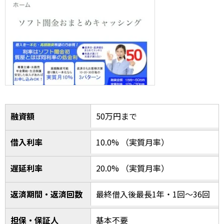
融資額
50万円まで
借入利率
10.0% （実質月率）
遅延利率
20.0% （実質月率）
返済期間・返済回数
最終借入後最長1年・1回～36回
担保・保証人
基本不要