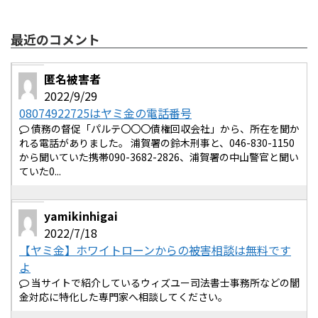
最近のコメント
匿名被害者
2022/9/29
08074922725はヤミ金の電話番号
債務の督促「パルテ〇〇〇債権回収会社」から、所在を聞か
れる電話がありました。 浦賀署の鈴木刑事と、046-830-1150
から聞いていた携帯090-3682-2826、浦賀署の中山警官と聞い
ていた0...
yamikinhigai
2022/7/18
【ヤミ金】ホワイトローンからの被害相談は無料です
よ
当サイトで紹介しているウィズユー司法書士事務所などの闇
金対応に特化した専門家へ相談してください。