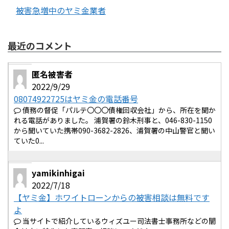
被害急増中のヤミ金業者
最近のコメント
匿名被害者
2022/9/29
08074922725はヤミ金の電話番号
債務の督促「パルテ〇〇〇債権回収会社」から、所在を聞か
れる電話がありました。 浦賀署の鈴木刑事と、046-830-1150
から聞いていた携帯090-3682-2826、浦賀署の中山警官と聞い
ていた0...
yamikinhigai
2022/7/18
【ヤミ金】ホワイトローンからの被害相談は無料です
よ
当サイトで紹介しているウィズユー司法書士事務所などの闇