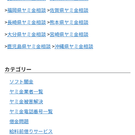
>
福岡県ヤミ金相談
>
佐賀県ヤミ金相談
>
長崎県ヤミ金相談
>
熊本県ヤミ金相談
>
大分県ヤミ金相談
>
宮崎県ヤミ金相談
>
鹿児島県ヤミ金相談
>
沖縄県ヤミ金相談
カテゴリー
ソフト闇金
ヤミ金業者一覧
ヤミ金被害解決
ヤミ金電話番号一覧
借金問題
給料前借りサービス