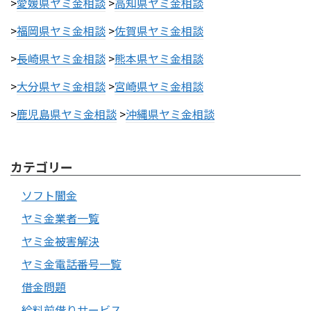
>
愛媛県ヤミ金相談
>
高知県ヤミ金相談
>
福岡県ヤミ金相談
>
佐賀県ヤミ金相談
>
長崎県ヤミ金相談
>
熊本県ヤミ金相談
>
大分県ヤミ金相談
>
宮崎県ヤミ金相談
>
鹿児島県ヤミ金相談
>
沖縄県ヤミ金相談
カテゴリー
ソフト闇金
ヤミ金業者一覧
ヤミ金被害解決
ヤミ金電話番号一覧
借金問題
給料前借りサービス