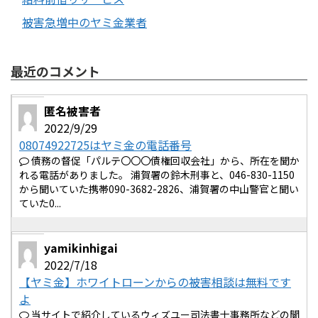
被害急増中のヤミ金業者
最近のコメント
匿名被害者
2022/9/29
08074922725はヤミ金の電話番号
債務の督促「パルテ〇〇〇債権回収会社」から、所在を聞か
れる電話がありました。 浦賀署の鈴木刑事と、046-830-1150
から聞いていた携帯090-3682-2826、浦賀署の中山警官と聞い
ていた0...
yamikinhigai
2022/7/18
【ヤミ金】ホワイトローンからの被害相談は無料です
よ
当サイトで紹介しているウィズユー司法書士事務所などの闇