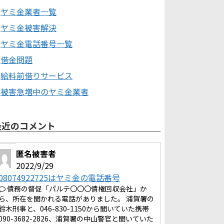
ヤミ金業者一覧
ヤミ金被害解決
ヤミ金電話番号一覧
借金問題
給料前借りサービス
被害急増中のヤミ金業者
最近のコメント
匿名被害者
2022/9/29
08074922725はヤミ金の電話番号
債務の督促「パルテ〇〇〇債権回収会社」か
ら、所在を聞かれる電話がありました。 浦賀署の
鈴木刑事と、046-830-1150から聞いていた携帯
090-3682-2826、浦賀署の中山警官と聞いていた