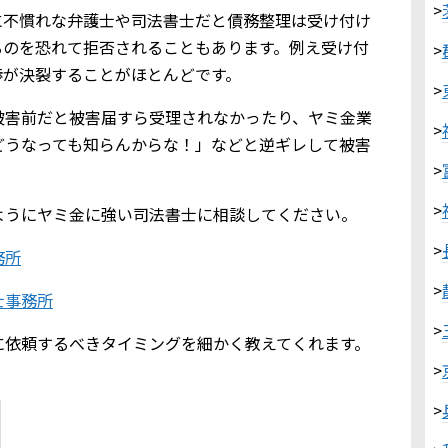
>
に不慣れな弁護士や司法書士だと債務整理は受け付け
るのを恐れて拒否されることもあります。例え受け付
>
渉が決裂することがほとんどです。
>
被害前だと被害届すら受理されなかったり、ヤミ金業
>
どうなっても知らんからな！」などと逆ギレして被害
>
>
ようにヤミ金に強い司法書士に相談してください。
>
務所
>
士事務所
>
に依頼するべきタイミングを細かく教えてくれます。
>
>