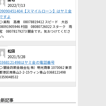
2022/7/13
09090451404【スマイルローン】はヤミ金
ですよ
英和 高橋 08078819412 スピード 大谷
08091905946 村田 08080726022 スターク 雨
宮 08078179273 闇金です。気おつけてくださ
い。
松田
2021/5/28
0368121498はヤミ金の電話番号
闇金詐欺金融会社 株）明光商事 1070062 東京
都港区南青山2-2-15ウィン青山 0368121498
0359048532
最新記事