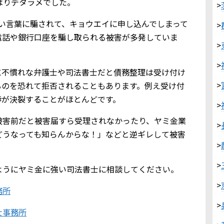
やはりデタラメでした。
>
い言葉に騙されて、キョウエイに申し込んでしまって
>
電話や銀行口座を騙し取られる被害が多発していま
>
>
に不慣れな弁護士や司法書士だと債務整理は受け付け
>
るのを恐れて拒否されることもあります。例え受け付
渉が決裂することがほとんどです。
>
被害前だと被害届すら受理されなかったり、ヤミ金業
>
どうなっても知らんからな！」などと逆ギレして被害
>
>
ようにヤミ金に強い司法書士に相談してください。
>
務所
>
士事務所