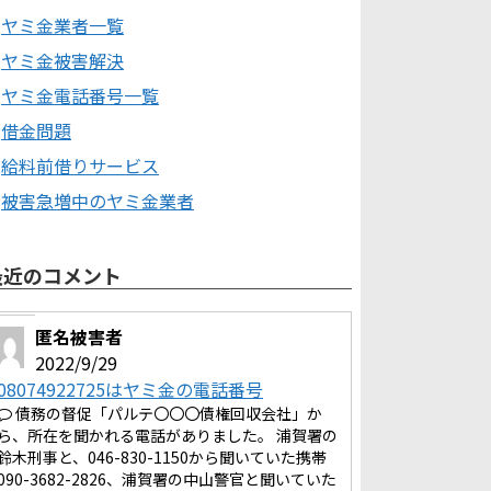
ヤミ金業者一覧
ヤミ金被害解決
ヤミ金電話番号一覧
借金問題
給料前借りサービス
被害急増中のヤミ金業者
最近のコメント
匿名被害者
2022/9/29
08074922725はヤミ金の電話番号
債務の督促「パルテ〇〇〇債権回収会社」か
ら、所在を聞かれる電話がありました。 浦賀署の
鈴木刑事と、046-830-1150から聞いていた携帯
090-3682-2826、浦賀署の中山警官と聞いていた