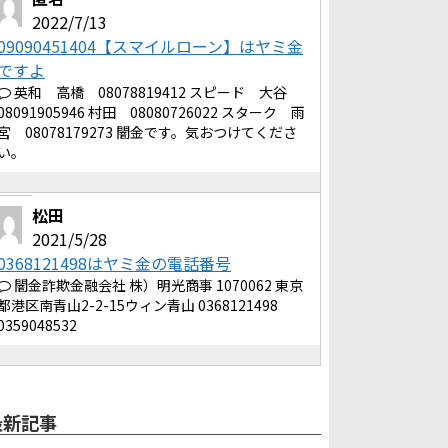
2022/7/13
09090451404【スマイルローン】はヤミ金
ですよ
英和 高橋 08078819412 スピード 大谷
08091905946 村田 08080726022 スターク 雨
宮 08078179273 闇金です。気おつけてくださ
い。
松田
2021/5/28
0368121498はヤミ金の電話番号
闇金詐欺金融会社 株）明光商事 1070062 東京
都港区南青山2-2-15ウィン青山 0368121498
0359048532
最新記事