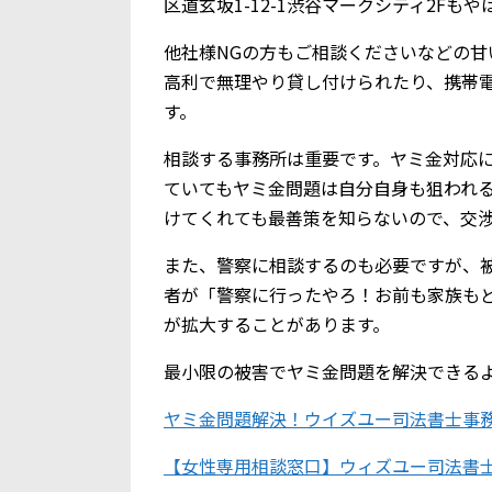
区道玄坂1-12-1渋谷マークシティ2Fも
他社様NGの方もご相談くださいなどの甘
高利で無理やり貸し付けられたり、携帯
す。
相談する事務所は重要です。ヤミ金対応
ていてもヤミ金問題は自分自身も狙われ
けてくれても最善策を知らないので、交
また、警察に相談するのも必要ですが、
者が「警察に行ったやろ！お前も家族も
が拡大することがあります。
最小限の被害でヤミ金問題を解決できる
ヤミ金問題解決！ウイズユー司法書士事
【女性専用相談窓口】ウィズユー司法書