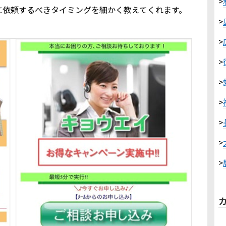
>
に依頼するべきタイミングを細かく教えてくれます。
>
>
>
>
>
>
>
>