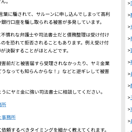
せん。
>
言葉に騙されて、サルーンに申し込んでしまって高利
>
や銀行口座を騙し取られる被害が多発しています。
>
に不慣れな弁護士や司法書士だと債務整理は受け付け
>
るのを恐れて拒否されることもあります。例え受け付
>
渉が決裂することがほとんどです。
>
被害前だと被害届すら受理されなかったり、ヤミ金業
どうなっても知らんからな！」などと逆ギレして被害
>
>
ようにヤミ金に強い司法書士に相談してください。
>
務所
>
士事務所
>
に依頼するべきタイミングを細かく教えてくれます。