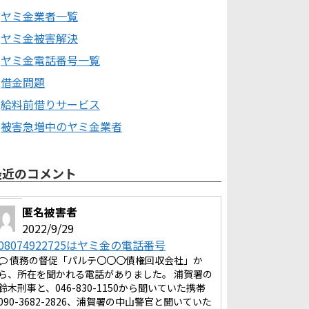
ヤミ金業者一覧
ヤミ金被害解決
ヤミ金電話番号一覧
借金問題
給料前借りサービス
被害急増中のヤミ金業者
最近のコメント
匿名被害者
2022/9/29
08074922725はヤミ金の電話番号
債務の督促「パルテ〇〇〇債権回収会社」か
ら、所在を聞かれる電話がありました。 浦賀署の
鈴木刑事と、046-830-1150から聞いていた携帯
090-3682-2826、浦賀署の中山警官と聞いていた