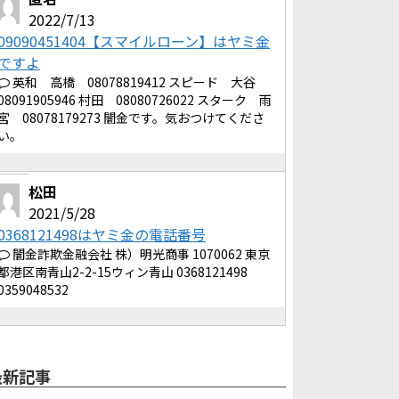
2022/7/13
09090451404【スマイルローン】はヤミ金
ですよ
英和 高橋 08078819412 スピード 大谷
08091905946 村田 08080726022 スターク 雨
宮 08078179273 闇金です。気おつけてくださ
い。
松田
2021/5/28
0368121498はヤミ金の電話番号
闇金詐欺金融会社 株）明光商事 1070062 東京
都港区南青山2-2-15ウィン青山 0368121498
0359048532
最新記事