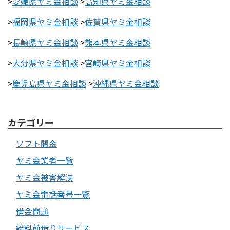
>
愛媛県ヤミ金相談
>
高知県ヤミ金相談
>
福岡県ヤミ金相談
>
佐賀県ヤミ金相談
>
長崎県ヤミ金相談
>
熊本県ヤミ金相談
>
大分県ヤミ金相談
>
宮崎県ヤミ金相談
>
鹿児島県ヤミ金相談
>
沖縄県ヤミ金相談
カテゴリー
ソフト闇金
ヤミ金業者一覧
ヤミ金被害解決
ヤミ金電話番号一覧
借金問題
給料前借りサービス