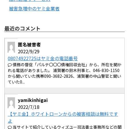
被害急増中のヤミ金業者
最近のコメント
匿名被害者
2022/9/29
08074922725はヤミ金の電話番号
債務の督促「パルテ〇〇〇債権回収会社」から、所在を聞か
れる電話がありました。 浦賀署の鈴木刑事と、046-830-1150
から聞いていた携帯090-3682-2826、浦賀署の中山警官と聞い
ていた0...
yamikinhigai
2022/7/18
【ヤミ金】ホワイトローンからの被害相談は無料です
よ
当サイトで紹介しているウィズユー司法書士事務所などの闇