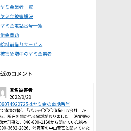
ヤミ金業者一覧
ヤミ金被害解決
ヤミ金電話番号一覧
借金問題
給料前借りサービス
被害急増中のヤミ金業者
最近のコメント
匿名被害者
2022/9/29
08074922725はヤミ金の電話番号
債務の督促「パルテ〇〇〇債権回収会社」か
ら、所在を聞かれる電話がありました。 浦賀署の
鈴木刑事と、046-830-1150から聞いていた携帯
090-3682-2826、浦賀署の中山警官と聞いていた