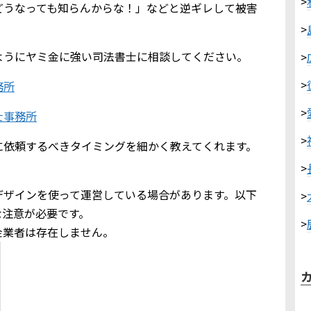
>
どうなっても知らんからな！」などと逆ギレして被害
>
ようにヤミ金に強い司法書士に相談してください。
>
>
務所
>
士事務所
>
に依頼するべきタイミングを細かく教えてくれます。
>
デザインを使って運営している場合があります。以下
>
な注意が必要です。
>
金業者は存在しません。