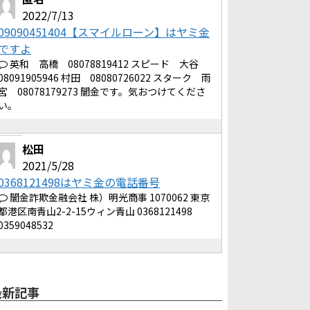
2022/7/13
09090451404【スマイルローン】はヤミ金
ですよ
英和 高橋 08078819412 スピード 大谷
08091905946 村田 08080726022 スターク 雨
宮 08078179273 闇金です。気おつけてくださ
い。
松田
2021/5/28
0368121498はヤミ金の電話番号
闇金詐欺金融会社 株）明光商事 1070062 東京
都港区南青山2-2-15ウィン青山 0368121498
0359048532
最新記事