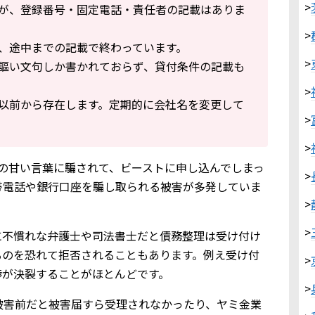
>
が、登録番号・固定電話・責任者の記載はありま
>
、途中までの記載で終わっています。
>
謳い文句しか書かれておらず、貸付条件の記載も
>
以前から存在します。定期的に会社名を変更して
>
>
の甘い言葉に騙されて、ビーストに申し込んでしまっ
>
帯電話や銀行口座を騙し取られる被害が多発していま
>
>
に不慣れな弁護士や司法書士だと債務整理は受け付け
るのを恐れて拒否されることもあります。例え受け付
>
渉が決裂することがほとんどです。
>
被害前だと被害届すら受理されなかったり、ヤミ金業