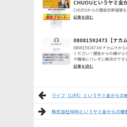
CHUOUというヤミ金
CHUOUからの闇金詐欺被害
記事を読む
08081592473【
08081592473のナカム
ください！闇金からの嫌がら
や職場にバレずに解決ができ
記事を読む
ライフ（LIFE）というヤミ金から
株式会社NRNというヤミ金からの被