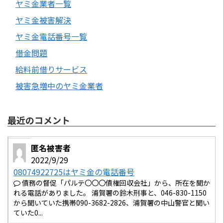
ヤミ金業者一覧
ヤミ金被害解決
ヤミ金電話番号一覧
借金問題
給料前借りサービス
被害急増中のヤミ金業者
最近のコメント
匿名被害者
2022/9/29
08074922725はヤミ金の電話番号
債務の督促「パルテ〇〇〇債権回収会社」から、所在を聞か
れる電話がありました。 浦賀署の鈴木刑事と、046-830-1150
から聞いていた携帯090-3682-2826、浦賀署の中山警官と聞い
ていた0...