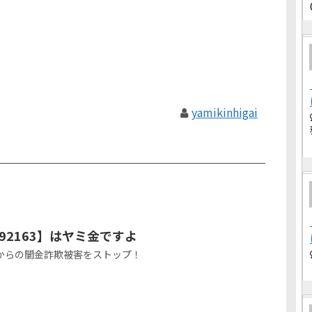
yamikinhigai
092163】はヤミ金ですよ
フティからの闇金詐欺被害をストップ！