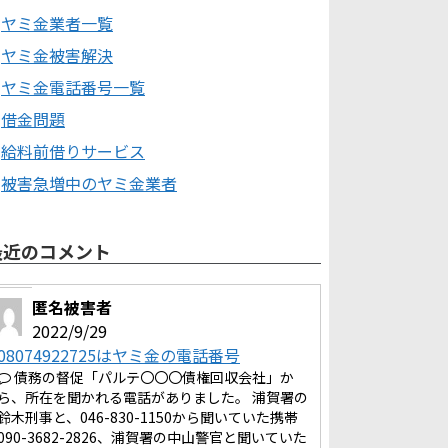
ヤミ金業者一覧
ヤミ金被害解決
ヤミ金電話番号一覧
借金問題
給料前借りサービス
被害急増中のヤミ金業者
最近のコメント
匿名被害者
2022/9/29
08074922725はヤミ金の電話番号
債務の督促「パルテ〇〇〇債権回収会社」か
ら、所在を聞かれる電話がありました。 浦賀署の
鈴木刑事と、046-830-1150から聞いていた携帯
090-3682-2826、浦賀署の中山警官と聞いていた