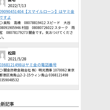
2022/7/13
09090451404【スマイルローン】はヤミ金
ですよ
英和 高橋 08078819412 スピード 大谷
08091905946 村田 08080726022 スターク 雨
宮 08078179273 闇金です。気おつけてくださ
い。
松田
2021/5/28
0368121498はヤミ金の電話番号
闇金詐欺金融会社 株）明光商事 1070062 東京
都港区南青山2-2-15ウィン青山 0368121498
0359048532
最新記事