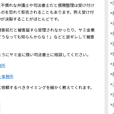
>
に不慣れな弁護士や司法書士だと債務整理は受け付け
るのを恐れて拒否されることもあります。例え受け付
>
渉が決裂することがほとんどです。
>
被害前だと被害届すら受理されなかったり、ヤミ金業
>
どうなっても知らんからな！」などと逆ギレして被害
>
>
ようにヤミ金に強い司法書士に相談してください。
>
務所
>
士事務所
>
に依頼するべきタイミングを細かく教えてくれます。
>
>