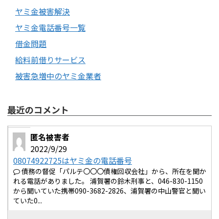
ヤミ金被害解決
ヤミ金電話番号一覧
借金問題
給料前借りサービス
被害急増中のヤミ金業者
最近のコメント
匿名被害者
2022/9/29
08074922725はヤミ金の電話番号
債務の督促「パルテ〇〇〇債権回収会社」から、所在を聞か
れる電話がありました。 浦賀署の鈴木刑事と、046-830-1150
から聞いていた携帯090-3682-2826、浦賀署の中山警官と聞い
ていた0...