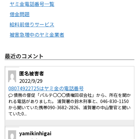
ヤミ金電話番号一覧
借金問題
給料前借りサービス
被害急増中のヤミ金業者
最近のコメント
匿名被害者
2022/9/29
08074922725はヤミ金の電話番号
債務の督促「パルテ〇〇〇債権回収会社」から、所在を聞か
れる電話がありました。 浦賀署の鈴木刑事と、046-830-1150
から聞いていた携帯090-3682-2826、浦賀署の中山警官と聞い
ていた0...
yamikinhigai