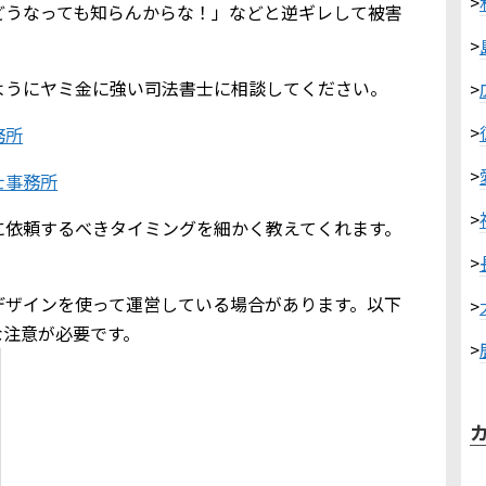
>
どうなっても知らんからな！」などと逆ギレして被害
>
ようにヤミ金に強い司法書士に相談してください。
>
>
務所
>
士事務所
>
に依頼するべきタイミングを細かく教えてくれます。
>
デザインを使って運営している場合があります。以下
>
な注意が必要です。
>