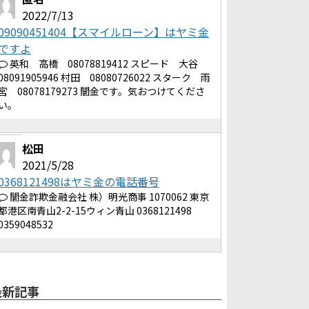
2022/7/13
09090451404【スマイルローン】はヤミ金
ですよ
英和 高橋 08078819412 スピード 大谷
08091905946 村田 08080726022 スターク 雨
宮 08078179273 闇金です。気おつけてくださ
い。
松田
2021/5/28
0368121498はヤミ金の電話番号
闇金詐欺金融会社 株）明光商事 1070062 東京
都港区南青山2-2-15ウィン青山 0368121498
0359048532
最新記事