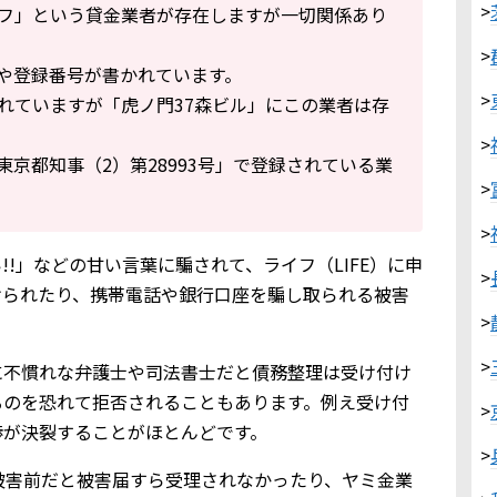
>
フ」という貸金業者が存在しますが一切関係あり
>
や登録番号が書かれています。
>
れていますが「虎ノ門37森ビル」にこの業者は存
>
京都知事（2）第28993号」で登録されている業
>
>
!」などの甘い言葉に騙されて、ライフ（LIFE）に申
>
けられたり、携帯電話や銀行口座を騙し取られる被害
>
>
に不慣れな弁護士や司法書士だと債務整理は受け付け
るのを恐れて拒否されることもあります。例え受け付
>
渉が決裂することがほとんどです。
>
被害前だと被害届すら受理されなかったり、ヤミ金業