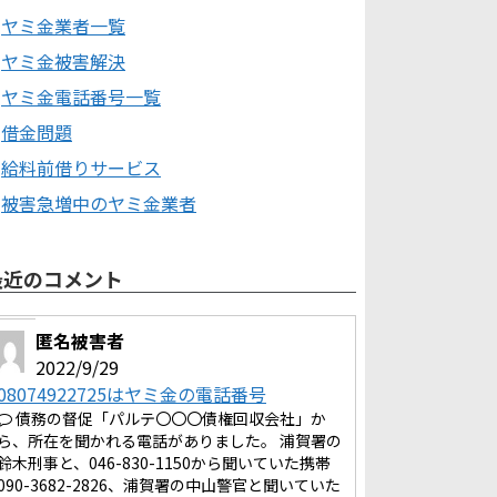
ヤミ金業者一覧
ヤミ金被害解決
ヤミ金電話番号一覧
借金問題
給料前借りサービス
被害急増中のヤミ金業者
最近のコメント
匿名被害者
2022/9/29
08074922725はヤミ金の電話番号
債務の督促「パルテ〇〇〇債権回収会社」か
ら、所在を聞かれる電話がありました。 浦賀署の
鈴木刑事と、046-830-1150から聞いていた携帯
090-3682-2826、浦賀署の中山警官と聞いていた