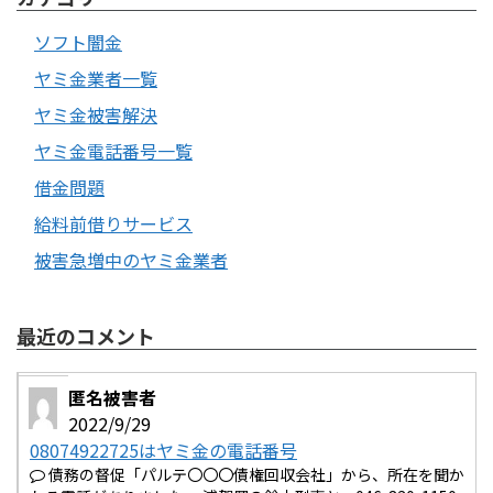
ソフト闇金
ヤミ金業者一覧
ヤミ金被害解決
ヤミ金電話番号一覧
借金問題
給料前借りサービス
被害急増中のヤミ金業者
最近のコメント
匿名被害者
2022/9/29
08074922725はヤミ金の電話番号
債務の督促「パルテ〇〇〇債権回収会社」から、所在を聞か