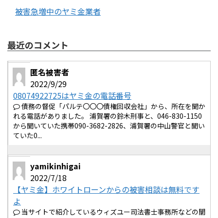
被害急増中のヤミ金業者
最近のコメント
匿名被害者
2022/9/29
08074922725はヤミ金の電話番号
債務の督促「パルテ〇〇〇債権回収会社」から、所在を聞か
れる電話がありました。 浦賀署の鈴木刑事と、046-830-1150
から聞いていた携帯090-3682-2826、浦賀署の中山警官と聞い
ていた0...
yamikinhigai
2022/7/18
【ヤミ金】ホワイトローンからの被害相談は無料です
よ
当サイトで紹介しているウィズユー司法書士事務所などの闇