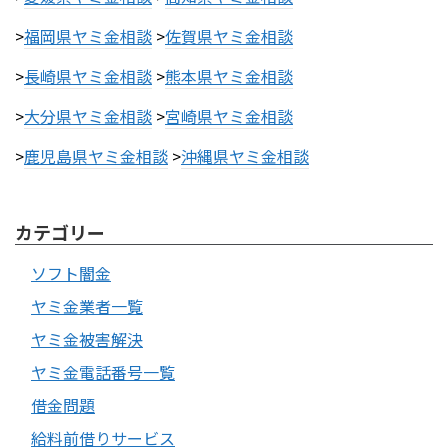
>
福岡県ヤミ金相談
>
佐賀県ヤミ金相談
>
長崎県ヤミ金相談
>
熊本県ヤミ金相談
>
大分県ヤミ金相談
>
宮崎県ヤミ金相談
>
鹿児島県ヤミ金相談
>
沖縄県ヤミ金相談
カテゴリー
ソフト闇金
ヤミ金業者一覧
ヤミ金被害解決
ヤミ金電話番号一覧
借金問題
給料前借りサービス