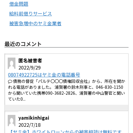
借金問題
給料前借りサービス
被害急増中のヤミ金業者
最近のコメント
匿名被害者
2022/9/29
08074922725はヤミ金の電話番号
債務の督促「パルテ〇〇〇債権回収会社」から、所在を聞か
れる電話がありました。 浦賀署の鈴木刑事と、046-830-1150
から聞いていた携帯090-3682-2826、浦賀署の中山警官と聞い
ていた0...
yamikinhigai
2022/7/18
【ヤミ金】ホワイトローンからの被害相談は無料です