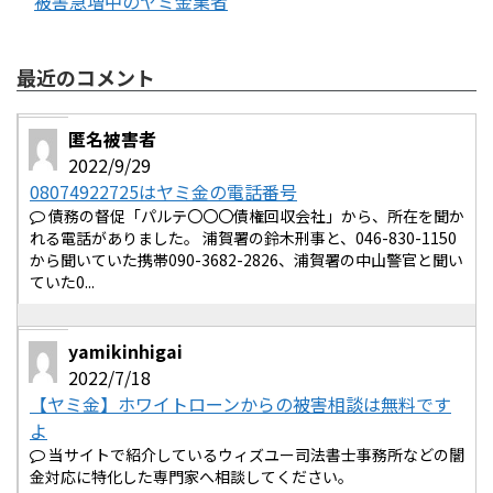
被害急増中のヤミ金業者
最近のコメント
匿名被害者
2022/9/29
08074922725はヤミ金の電話番号
債務の督促「パルテ〇〇〇債権回収会社」から、所在を聞か
れる電話がありました。 浦賀署の鈴木刑事と、046-830-1150
から聞いていた携帯090-3682-2826、浦賀署の中山警官と聞い
ていた0...
yamikinhigai
2022/7/18
【ヤミ金】ホワイトローンからの被害相談は無料です
よ
当サイトで紹介しているウィズユー司法書士事務所などの闇
金対応に特化した専門家へ相談してください。