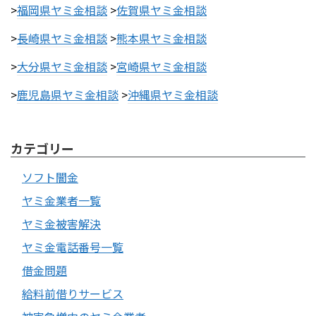
>
福岡県ヤミ金相談
>
佐賀県ヤミ金相談
>
長崎県ヤミ金相談
>
熊本県ヤミ金相談
>
大分県ヤミ金相談
>
宮崎県ヤミ金相談
>
鹿児島県ヤミ金相談
>
沖縄県ヤミ金相談
カテゴリー
ソフト闇金
ヤミ金業者一覧
ヤミ金被害解決
ヤミ金電話番号一覧
借金問題
給料前借りサービス