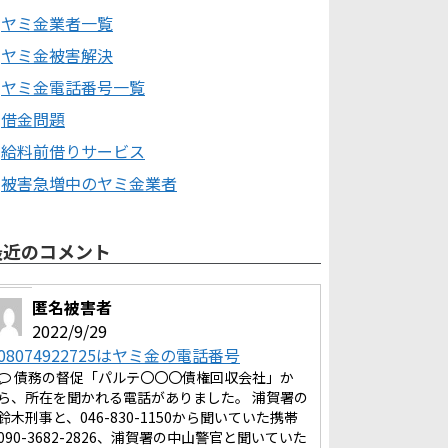
ヤミ金業者一覧
ヤミ金被害解決
ヤミ金電話番号一覧
借金問題
給料前借りサービス
被害急増中のヤミ金業者
最近のコメント
匿名被害者
2022/9/29
08074922725はヤミ金の電話番号
債務の督促「パルテ〇〇〇債権回収会社」か
ら、所在を聞かれる電話がありました。 浦賀署の
鈴木刑事と、046-830-1150から聞いていた携帯
090-3682-2826、浦賀署の中山警官と聞いていた