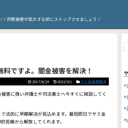
い！詐欺被害が拡大する前にストップさせましょう！
無料ですよ。闇金被害を解決！
2017/6/24
2022/9/1
ヤミ金被害解決
>
金被害に強い弁護士や司法書士へ今すぐに相談してく
>
>
とで法的に早期解決が見込めます。最短即日でヤミ金
>
神的苦痛から解放してくれます。