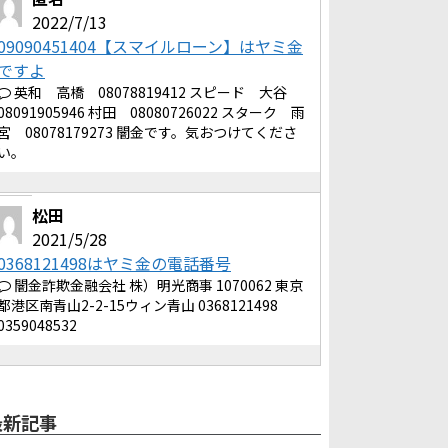
2022/7/13
09090451404【スマイルローン】はヤミ金
ですよ
英和 高橋 08078819412 スピード 大谷
08091905946 村田 08080726022 スターク 雨
宮 08078179273 闇金です。気おつけてくださ
い。
松田
2021/5/28
0368121498はヤミ金の電話番号
闇金詐欺金融会社 株）明光商事 1070062 東京
都港区南青山2-2-15ウィン青山 0368121498
0359048532
最新記事