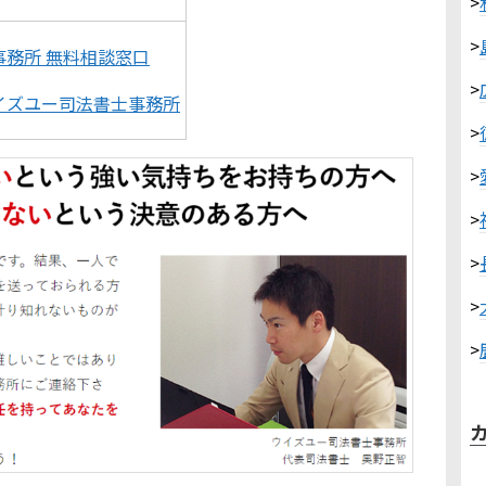
>
>
務所 無料相談窓口
>
イズユー司法書士事務所
>
>
>
>
>
>