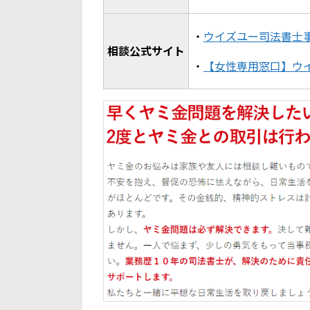
・
ウイズユー司法書士事
相談公式サイト
・
【女性専用窓口】ウ