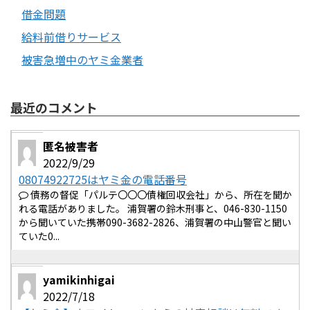
借金問題
給料前借りサービス
被害急増中のヤミ金業者
最近のコメント
匿名被害者
2022/9/29
08074922725はヤミ金の電話番号
債務の督促「パルテ〇〇〇債権回収会社」から、所在を聞か
れる電話がありました。 浦賀署の鈴木刑事と、046-830-1150
から聞いていた携帯090-3682-2826、浦賀署の中山警官と聞い
ていた0...
yamikinhigai
2022/7/18