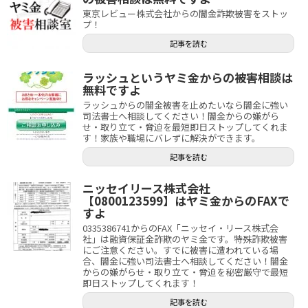
東京レビュー株式会社からの闇金詐欺被害をストッ
プ！
記事を読む
ラッシュというヤミ金からの被害相談は
無料ですよ
ラッシュからの闇金被害を止めたいなら闇金に強い
司法書士へ相談してください！闇金からの嫌がら
せ・取り立て・脅迫を最短即日ストップしてくれま
す！家族や職場にバレずに解決ができます。
記事を読む
ニッセイリース株式会社
【0800123599】はヤミ金からのFAXで
すよ
0335386741からのFAX「ニッセイ・リース株式会
社」は融資保証金詐欺のヤミ金です。特殊詐欺被害
にご注意ください。すでに被害に遭われている場
合、闇金に強い司法書士へ相談してください！闇金
からの嫌がらせ・取り立て・脅迫を秘密厳守で最短
即日ストップしてくれます！
記事を読む