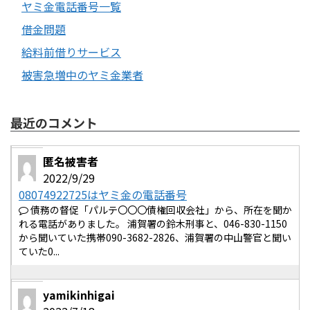
ヤミ金電話番号一覧
借金問題
給料前借りサービス
被害急増中のヤミ金業者
最近のコメント
匿名被害者
2022/9/29
08074922725はヤミ金の電話番号
債務の督促「パルテ〇〇〇債権回収会社」から、所在を聞か
れる電話がありました。 浦賀署の鈴木刑事と、046-830-1150
から聞いていた携帯090-3682-2826、浦賀署の中山警官と聞い
ていた0...
yamikinhigai