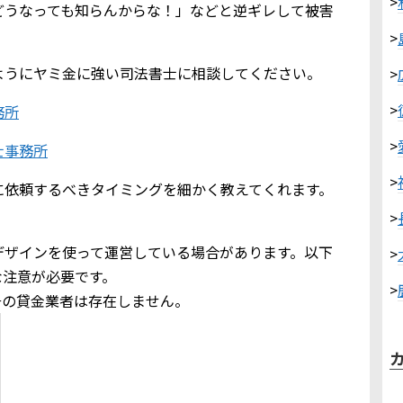
>
どうなっても知らんからな！」などと逆ギレして被害
>
ようにヤミ金に強い司法書士に相談してください。
>
>
務所
>
士事務所
>
に依頼するべきタイミングを細かく教えてくれます。
>
デザインを使って運営している場合があります。以下
>
な注意が必要です。
>
商号の貸金業者は存在しません。