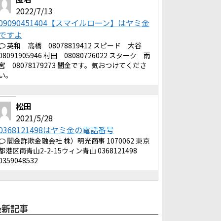
2022/7/13
09090451404【スマイルローン】はヤミ金
ですよ
英和 高橋 08078819412 スピード 大谷
08091905946 村田 08080726022 スターク 雨
宮 08078179273 闇金です。気おつけてくださ
い。
松田
2021/5/28
0368121498はヤミ金の電話番号
闇金詐欺金融会社 株）明光商事 1070062 東京
都港区南青山2-2-15ウィン青山 0368121498
0359048532
最新記事