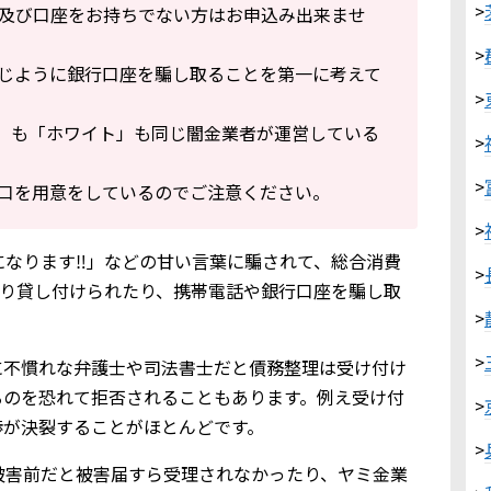
>
及び口座をお持ちでない方はお申込み出来ませ
>
じように銀行口座を騙し取ることを第一に考えて
>
t」も「ホワイト」も同じ闇金業者が運営している
>
>
口を用意をしているのでご注意ください。
>
なります‼︎」などの甘い言葉に騙されて、総合消費
>
理やり貸し付けられたり、携帯電話や銀行口座を騙し取
>
>
に不慣れな弁護士や司法書士だと債務整理は受け付け
るのを恐れて拒否されることもあります。例え受け付
>
渉が決裂することがほとんどです。
>
被害前だと被害届すら受理されなかったり、ヤミ金業