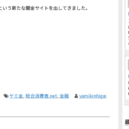
という新たな闇金サイトを出してきました。
ヤミ金
,
総合消費者.net
,
金融
yamikinhigai