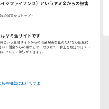
（メイジファイナンス）というヤミ金からの被害
闇金詐欺被害をストップ！
yz】はヤミ金サイトです
yz】の融資という金融サイトからの闇金被害を止めたいなら闇金に
さい！闇金からの嫌がらせ・取り立て・脅迫を最短即日スト
場にバレずに解決ができます。
の被害相談は無料ですよ