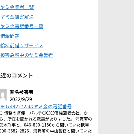
ヤミ金業者一覧
ヤミ金被害解決
ヤミ金電話番号一覧
借金問題
給料前借りサービス
被害急増中のヤミ金業者
最近のコメント
匿名被害者
2022/9/29
08074922725はヤミ金の電話番号
債務の督促「パルテ〇〇〇債権回収会社」か
ら、所在を聞かれる電話がありました。 浦賀署の
鈴木刑事と、046-830-1150から聞いていた携帯
090-3682-2826、浦賀署の中山警官と聞いていた