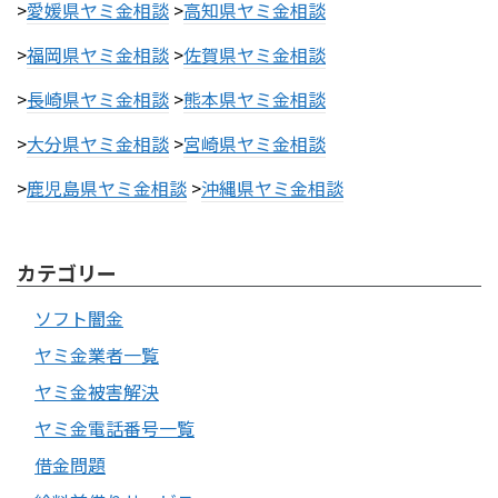
>
愛媛県ヤミ金相談
>
高知県ヤミ金相談
>
福岡県ヤミ金相談
>
佐賀県ヤミ金相談
>
長崎県ヤミ金相談
>
熊本県ヤミ金相談
>
大分県ヤミ金相談
>
宮崎県ヤミ金相談
>
鹿児島県ヤミ金相談
>
沖縄県ヤミ金相談
カテゴリー
ソフト闇金
ヤミ金業者一覧
ヤミ金被害解決
ヤミ金電話番号一覧
借金問題