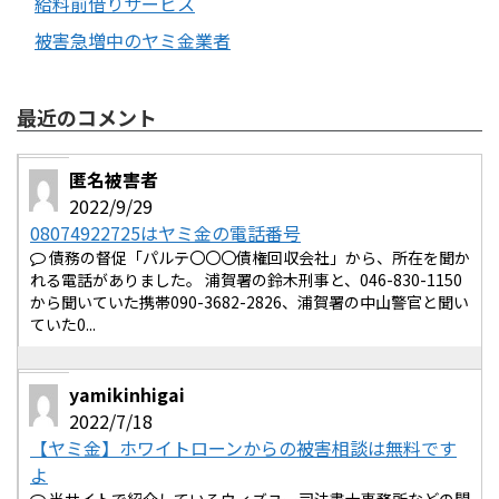
給料前借りサービス
被害急増中のヤミ金業者
最近のコメント
匿名被害者
2022/9/29
08074922725はヤミ金の電話番号
債務の督促「パルテ〇〇〇債権回収会社」から、所在を聞か
れる電話がありました。 浦賀署の鈴木刑事と、046-830-1150
から聞いていた携帯090-3682-2826、浦賀署の中山警官と聞い
ていた0...
yamikinhigai
2022/7/18
【ヤミ金】ホワイトローンからの被害相談は無料です
よ