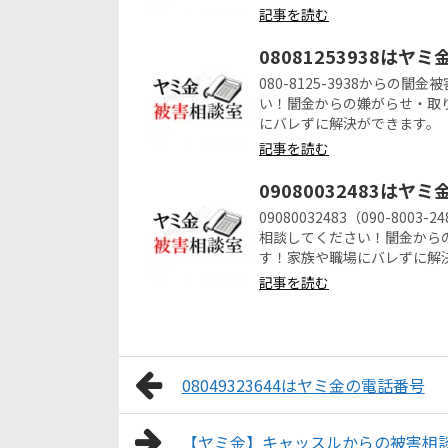
記事を読む
08081253938はヤ
080-8125-3938から
い！闇金からの嫌がらせ・取
にバレずに解決ができます。
記事を読む
09080032483はヤ
09080032483（090-8
相談してください！闇金から
す！家族や職場にバレずに解
記事を読む
08049323644はヤミ金の電話番号
【ヤミ金】キャッスルからの被害相