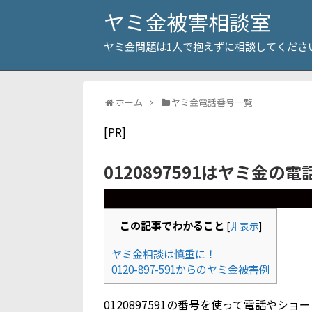
ヤミ金被害相談室
ヤミ金問題は1人で抱えずに相談してくださ
ホーム
ヤミ金電話番号一覧
[PR]
0120897591はヤミ金の
この記事でわかること
[
非表示
]
ヤミ金相談は慎重に！
0120-897-591からのヤミ金被害例
0120897591の番号を使って電話や