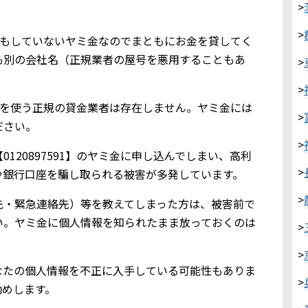
>
>
業登録もしていないヤミ金なのでまともにお金を貸してく
も別の会社名（正規業者の屋号を悪用することもあ
>
>
591を使う正規の貸金業者は存在しません。ヤミ金には
>
ださい。
>
120897591】のヤミ金に申し込んでしまい、高利
>
や銀行口座を騙し取られる被害が多発しています。
>
先・緊急連絡先）等を教えてしまった方は、被害前で
い。ヤミ金に個人情報を知られたまま放っておくのは
>
>
なたの個人情報を不正に入手している可能性もありま
>
勧めします。