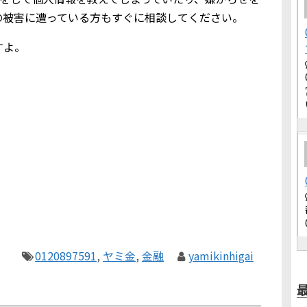
の被害に遭っている方もすぐに相談してください。
すよ。
0120897591
,
ヤミ金
,
金融
yamikinhigai