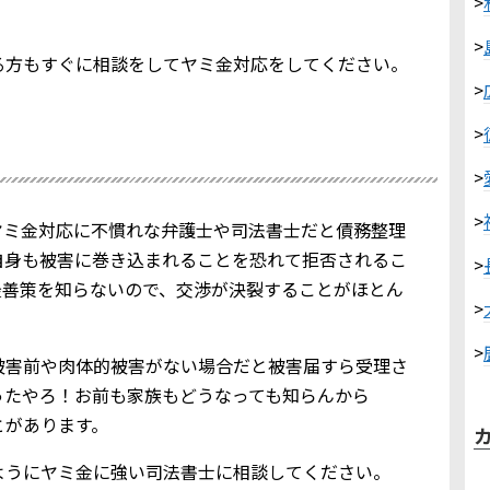
>
>
る方もすぐに相談をしてヤミ金対応をしてください。
>
>
>
>
ヤミ金対応に不慣れな弁護士や司法書士だと債務整理
自身も被害に巻き込まれることを恐れて拒否されるこ
>
最善策を知らないので、交渉が決裂することがほとん
>
>
被害前や肉体的被害がない場合だと被害届すら受理さ
ったやろ！お前も家族もどうなっても知らんから
とがあります。
ようにヤミ金に強い司法書士に相談してください。