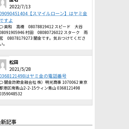
2022/7/13
09090451404【スマイルローン】はヤミ金
ですよ
英和 高橋 08078819412 スピード 大谷
08091905946 村田 08080726022 スターク 雨
宮 08078179273 闇金です。気おつけてくださ
い。
松田
2021/5/28
0368121498はヤミ金の電話番号
闇金詐欺金融会社 株）明光商事 1070062 東京
都港区南青山2-2-15ウィン青山 0368121498
0359048532
最新記事