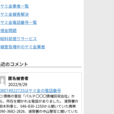
ヤミ金業者一覧
ヤミ金被害解決
ヤミ金電話番号一覧
借金問題
給料前借りサービス
被害急増中のヤミ金業者
最近のコメント
匿名被害者
2022/9/29
08074922725はヤミ金の電話番号
債務の督促「パルテ〇〇〇債権回収会社」か
ら、所在を聞かれる電話がありました。 浦賀署の
鈴木刑事と、046-830-1150から聞いていた携帯
090-3682-2826、浦賀署の中山警官と聞いていた