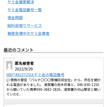
ヤミ金被害解決
ヤミ金電話番号一覧
借金問題
給料前借りサービス
被害急増中のヤミ金業者
最近のコメント
匿名被害者
2022/9/29
08074922725はヤミ金の電話番号
債務の督促「パルテ〇〇〇債権回収会社」から、所在を聞か
れる電話がありました。 浦賀署の鈴木刑事と、046-830-1150
から聞いていた携帯090-3682-2826、浦賀署の中山警官と聞い
ていた0...