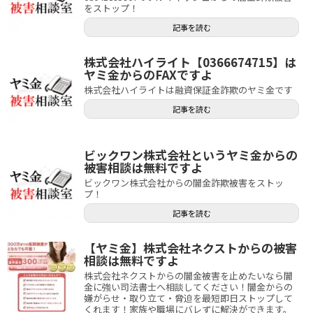
をストップ！
記事を読む
株式会社ハイライト【0366674715】は
ヤミ金からのFAXですよ
株式会社ハイライトは融資保証金詐欺のヤミ金です
記事を読む
ビックワン株式会社というヤミ金からの
被害相談は無料ですよ
ビックワン株式会社からの闇金詐欺被害をストッ
プ！
記事を読む
【ヤミ金】株式会社ネクストからの被害
相談は無料ですよ
株式会社ネクストからの闇金被害を止めたいなら闇
金に強い司法書士へ相談してください！闇金からの
嫌がらせ・取り立て・脅迫を最短即日ストップして
くれます！家族や職場にバレずに解決ができます。