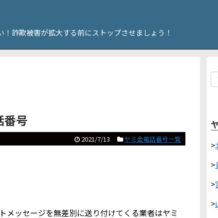
い！詐欺被害が拡大する前にストップさせましょう！
電話番号
2021/7/13
ヤミ金電話番号一覧
>
>
>
>
ショートメッセージを無差別に送り付けてくる業者はヤミ