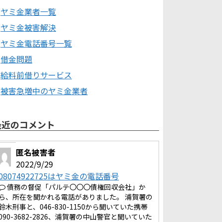
ヤミ金業者一覧
ヤミ金被害解決
ヤミ金電話番号一覧
借金問題
給料前借りサービス
被害急増中のヤミ金業者
最近のコメント
匿名被害者
2022/9/29
08074922725はヤミ金の電話番号
債務の督促「パルテ〇〇〇債権回収会社」か
ら、所在を聞かれる電話がありました。 浦賀署の
鈴木刑事と、046-830-1150から聞いていた携帯
090-3682-2826、浦賀署の中山警官と聞いていた