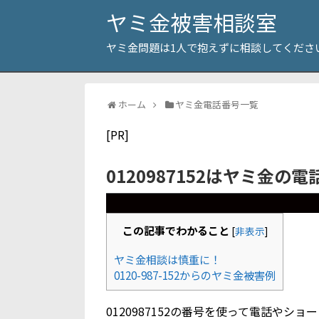
ヤミ金被害相談室
ヤミ金問題は1人で抱えずに相談してくださ
ホーム
ヤミ金電話番号一覧
[PR]
0120987152はヤミ金の
この記事でわかること
[
非表示
]
ヤミ金相談は慎重に！
0120-987-152からのヤミ金被害例
0120987152の番号を使って電話や