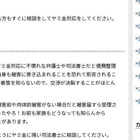
>
>
る方もすぐに相談をしてヤミ金対応をしてください。
>
>
>
>
ヤミ金対応に不慣れな弁護士や司法書士だと債務整理
自身も被害に巻き込まれることを恐れて拒否されるこ
>
最善策を知らないので、交渉が決裂することがほとん
>
>
被害前や肉体的被害がない場合だと被害届すら受理さ
ったやろ！お前も家族もどうなっても知らんから
とがあります。
ようにヤミ金に強い司法書士に相談してください。