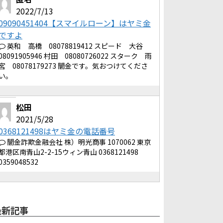
2022/7/13
09090451404【スマイルローン】はヤミ金
ですよ
英和 高橋 08078819412 スピード 大谷
08091905946 村田 08080726022 スターク 雨
宮 08078179273 闇金です。気おつけてくださ
い。
松田
2021/5/28
0368121498はヤミ金の電話番号
闇金詐欺金融会社 株）明光商事 1070062 東京
都港区南青山2-2-15ウィン青山 0368121498
0359048532
最新記事