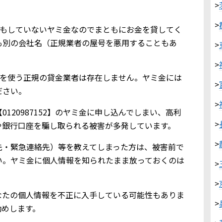
>
>
業登録もしていないヤミ金なのでまともにお金を貸してく
も別の会社名（正規業者の屋号を悪用することもあ
>
>
152を使う正規の貸金業者は存在しません。ヤミ金には
>
ださい。
>
120987152】のヤミ金に申し込んでしまい、高利
>
や銀行口座を騙し取られる被害が多発しています。
>
先・緊急連絡先）等を教えてしまった方は、被害前で
い。ヤミ金に個人情報を知られたまま放っておくのは
>
>
なたの個人情報を不正に入手している可能性もありま
>
勧めします。