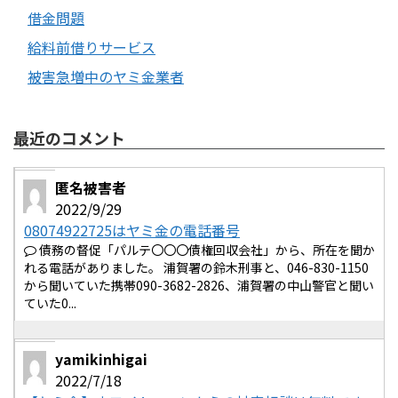
借金問題
給料前借りサービス
被害急増中のヤミ金業者
最近のコメント
匿名被害者
2022/9/29
08074922725はヤミ金の電話番号
債務の督促「パルテ〇〇〇債権回収会社」から、所在を聞か
れる電話がありました。 浦賀署の鈴木刑事と、046-830-1150
から聞いていた携帯090-3682-2826、浦賀署の中山警官と聞い
ていた0...
yamikinhigai
2022/7/18