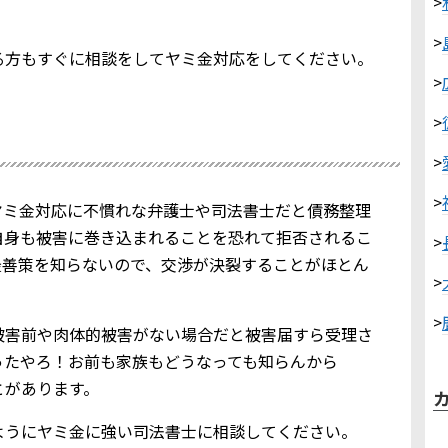
>
>
る方もすぐに相談をしてヤミ金対応をしてください。
>
>
>
>
ヤミ金対応に不慣れな弁護士や司法書士だと債務整理
自身も被害に巻き込まれることを恐れて拒否されるこ
>
最善策を知らないので、交渉が決裂することがほとん
>
>
被害前や肉体的被害がない場合だと被害届すら受理さ
ったやろ！お前も家族もどうなっても知らんから
とがあります。
ようにヤミ金に強い司法書士に相談してください。