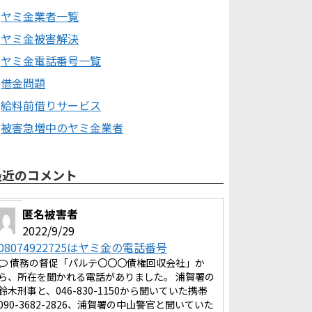
ヤミ金業者一覧
ヤミ金被害解決
ヤミ金電話番号一覧
借金問題
給料前借りサービス
被害急増中のヤミ金業者
最近のコメント
匿名被害者
2022/9/29
08074922725はヤミ金の電話番号
債務の督促「パルテ〇〇〇債権回収会社」か
ら、所在を聞かれる電話がありました。 浦賀署の
鈴木刑事と、046-830-1150から聞いていた携帯
090-3682-2826、浦賀署の中山警官と聞いていた