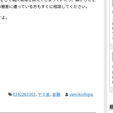
の被害に遭っている方もすぐに相談してください。
すよ。
0342263303
,
ヤミ金
,
金融
yamikinhigai