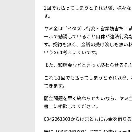
1回でも払ってしまうとそれ以降、様々
す。
ヤミ金は「イタズラ行為・営業妨害だ！
ールで勧誘していること自体が違法行為
す。契約も無く、金銭の受け渡しも無い
いうのは考えにくいです。
また、和解金などと言って終わらせるそ
これも1回でも払ってしまうとそれ以降
てきます。
闇金問題を早く終わらせたいなら、ヤミ
書士に相談してください。
0342263303からはまともにお金を借
既に【0342263303】に電話や申込