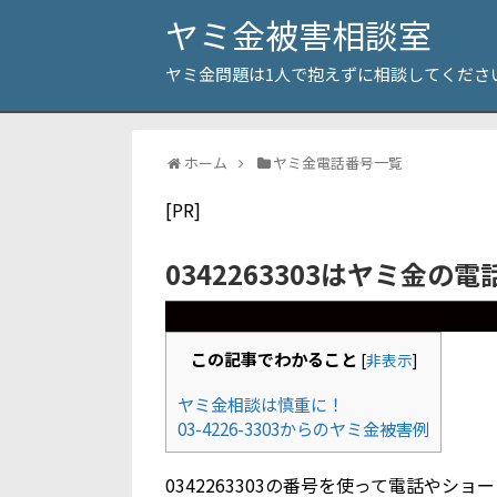
ヤミ金被害相談室
ヤミ金問題は1人で抱えずに相談してくださ
ホーム
ヤミ金電話番号一覧
[PR]
0342263303はヤミ金の
この記事でわかること
[
非表示
]
ヤミ金相談は慎重に！
03-4226-3303からのヤミ金被害例
0342263303の番号を使って電話や