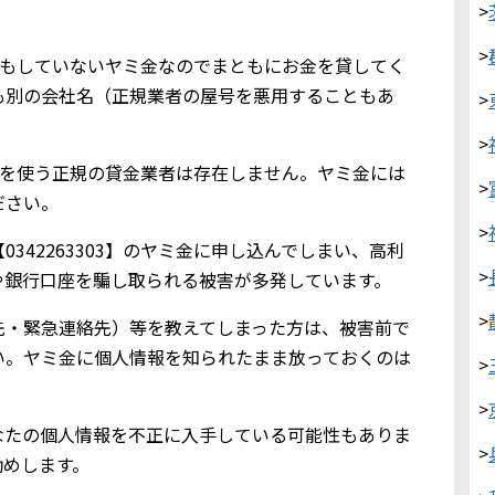
>
>
業登録もしていないヤミ金なのでまともにお金を貸してく
も別の会社名（正規業者の屋号を悪用することもあ
>
>
303を使う正規の貸金業者は存在しません。ヤミ金には
>
ださい。
>
342263303】のヤミ金に申し込んでしまい、高利
>
や銀行口座を騙し取られる被害が多発しています。
>
先・緊急連絡先）等を教えてしまった方は、被害前で
い。ヤミ金に個人情報を知られたまま放っておくのは
>
>
なたの個人情報を不正に入手している可能性もありま
>
勧めします。