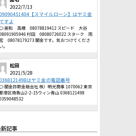
2022/7/13
09090451404【スマイルローン】はヤミ金
ですよ
英和 高橋 08078819412 スピード 大谷
08091905946 村田 08080726022 スターク 雨
宮 08078179273 闇金です。気おつけてくださ
い。
松田
2021/5/28
0368121498はヤミ金の電話番号
闇金詐欺金融会社 株）明光商事 1070062 東京
都港区南青山2-2-15ウィン青山 0368121498
0359048532
最新記事