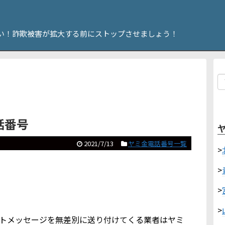
い！詐欺被害が拡大する前にストップさせましょう！
電話番号
2021/7/13
ヤミ金電話番号一覧
>
>
>
>
ショートメッセージを無差別に送り付けてくる業者はヤミ