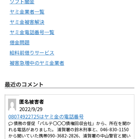
ソフト闇金
ヤミ金業者一覧
ヤミ金被害解決
ヤミ金電話番号一覧
借金問題
給料前借りサービス
被害急増中のヤミ金業者
最近のコメント
匿名被害者
2022/9/29
08074922725はヤミ金の電話番号
債務の督促「パルテ〇〇〇債権回収会社」から、所在を聞か
れる電話がありました。 浦賀署の鈴木刑事と、046-830-1150
から聞いていた携帯090-3682-2826、浦賀署の中山警官と聞い