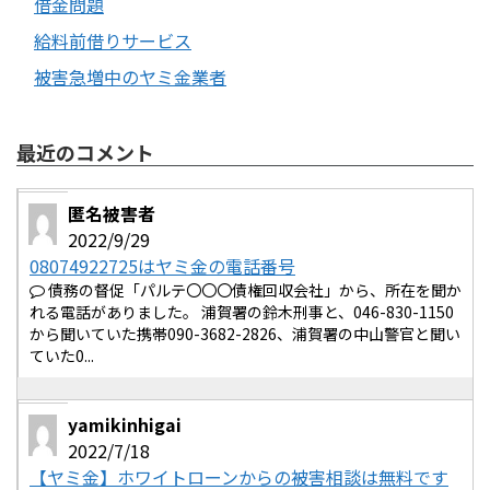
借金問題
給料前借りサービス
被害急増中のヤミ金業者
最近のコメント
匿名被害者
2022/9/29
08074922725はヤミ金の電話番号
債務の督促「パルテ〇〇〇債権回収会社」から、所在を聞か
れる電話がありました。 浦賀署の鈴木刑事と、046-830-1150
から聞いていた携帯090-3682-2826、浦賀署の中山警官と聞い
ていた0...
yamikinhigai
2022/7/18
【ヤミ金】ホワイトローンからの被害相談は無料です