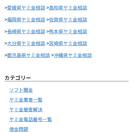
>
愛媛県ヤミ金相談
>
高知県ヤミ金相談
>
福岡県ヤミ金相談
>
佐賀県ヤミ金相談
>
長崎県ヤミ金相談
>
熊本県ヤミ金相談
>
大分県ヤミ金相談
>
宮崎県ヤミ金相談
>
鹿児島県ヤミ金相談
>
沖縄県ヤミ金相談
カテゴリー
ソフト闇金
ヤミ金業者一覧
ヤミ金被害解決
ヤミ金電話番号一覧
借金問題