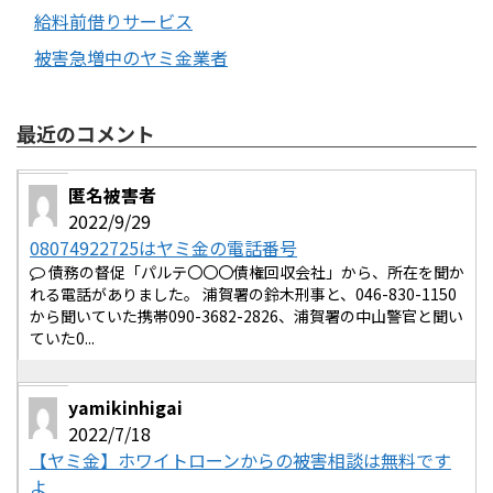
給料前借りサービス
被害急増中のヤミ金業者
最近のコメント
匿名被害者
2022/9/29
08074922725はヤミ金の電話番号
債務の督促「パルテ〇〇〇債権回収会社」から、所在を聞か
れる電話がありました。 浦賀署の鈴木刑事と、046-830-1150
から聞いていた携帯090-3682-2826、浦賀署の中山警官と聞い
ていた0...
yamikinhigai
2022/7/18
【ヤミ金】ホワイトローンからの被害相談は無料です
よ