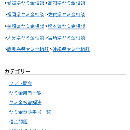
>
愛媛県ヤミ金相談
>
高知県ヤミ金相談
>
福岡県ヤミ金相談
>
佐賀県ヤミ金相談
>
長崎県ヤミ金相談
>
熊本県ヤミ金相談
>
大分県ヤミ金相談
>
宮崎県ヤミ金相談
>
鹿児島県ヤミ金相談
>
沖縄県ヤミ金相談
カテゴリー
ソフト闇金
ヤミ金業者一覧
ヤミ金被害解決
ヤミ金電話番号一覧
借金問題