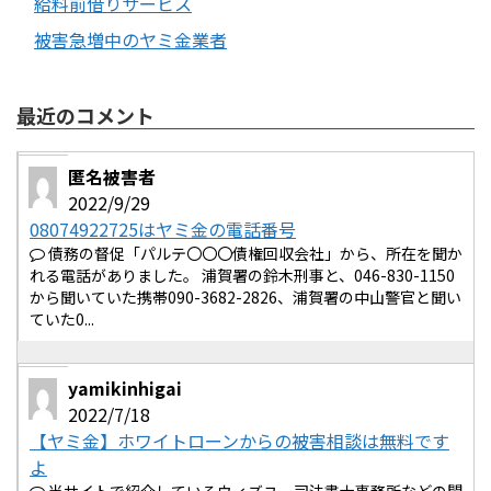
給料前借りサービス
被害急増中のヤミ金業者
最近のコメント
匿名被害者
2022/9/29
08074922725はヤミ金の電話番号
債務の督促「パルテ〇〇〇債権回収会社」から、所在を聞か
れる電話がありました。 浦賀署の鈴木刑事と、046-830-1150
から聞いていた携帯090-3682-2826、浦賀署の中山警官と聞い
ていた0...
yamikinhigai
2022/7/18
【ヤミ金】ホワイトローンからの被害相談は無料です
よ