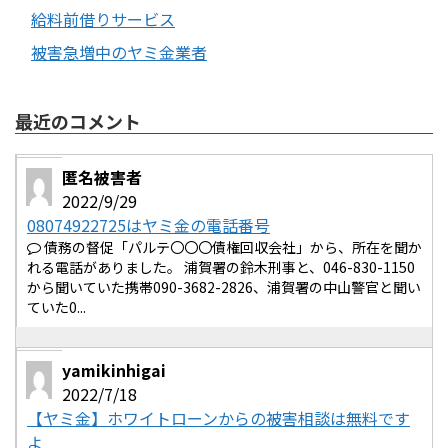
給料前借りサービス
被害急増中のヤミ金業者
最近のコメント
匿名被害者
2022/9/29
08074922725はヤミ金の電話番号
債務の督促「パルテ〇〇〇債権回収会社」から、所在を聞か
れる電話がありました。 浦賀署の鈴木刑事と、046-830-1150
から聞いていた携帯090-3682-2826、浦賀署の中山警官と聞い
ていた0...
yamikinhigai
2022/7/18
【ヤミ金】ホワイトローンからの被害相談は無料です
よ