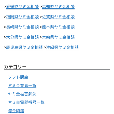
>
愛媛県ヤミ金相談
>
高知県ヤミ金相談
>
福岡県ヤミ金相談
>
佐賀県ヤミ金相談
>
長崎県ヤミ金相談
>
熊本県ヤミ金相談
>
大分県ヤミ金相談
>
宮崎県ヤミ金相談
>
鹿児島県ヤミ金相談
>
沖縄県ヤミ金相談
カテゴリー
ソフト闇金
ヤミ金業者一覧
ヤミ金被害解決
ヤミ金電話番号一覧
借金問題