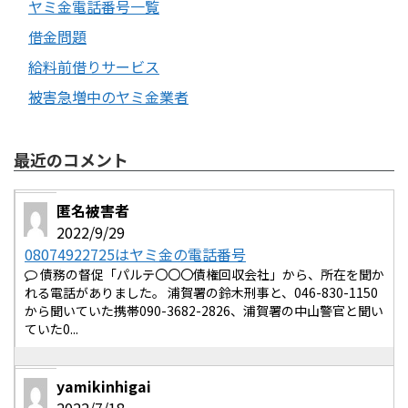
ヤミ金電話番号一覧
借金問題
給料前借りサービス
被害急増中のヤミ金業者
最近のコメント
匿名被害者
2022/9/29
08074922725はヤミ金の電話番号
債務の督促「パルテ〇〇〇債権回収会社」から、所在を聞か
れる電話がありました。 浦賀署の鈴木刑事と、046-830-1150
から聞いていた携帯090-3682-2826、浦賀署の中山警官と聞い
ていた0...
yamikinhigai