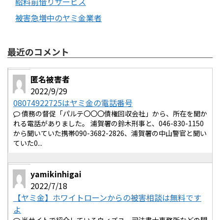
給料前借りサービス
被害急増中のヤミ金業者
最近のコメント
匿名被害者
2022/9/29
08074922725はヤミ金の電話番号
債務の督促「パルテ〇〇〇債権回収会社」から、所在を聞か
れる電話がありました。 浦賀署の鈴木刑事と、046-830-1150
から聞いていた携帯090-3682-2826、浦賀署の中山警官と聞い
ていた0...
yamikinhigai
2022/7/18
【ヤミ金】ホワイトローンからの被害相談は無料です
よ