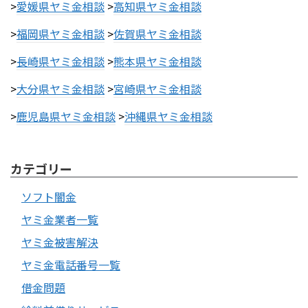
>
愛媛県ヤミ金相談
>
高知県ヤミ金相談
>
福岡県ヤミ金相談
>
佐賀県ヤミ金相談
>
長崎県ヤミ金相談
>
熊本県ヤミ金相談
>
大分県ヤミ金相談
>
宮崎県ヤミ金相談
>
鹿児島県ヤミ金相談
>
沖縄県ヤミ金相談
カテゴリー
ソフト闇金
ヤミ金業者一覧
ヤミ金被害解決
ヤミ金電話番号一覧
借金問題