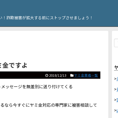
い！詐欺被害が拡大する前にストップさせましょう！
ヤミ金ですよ
2018/12/13
ヤミ金業者一覧
>
ショートメッセージを無差別に送り付けてくる
>
>
いるなら今すぐにヤミ金対応の専門家に被害相談して
>