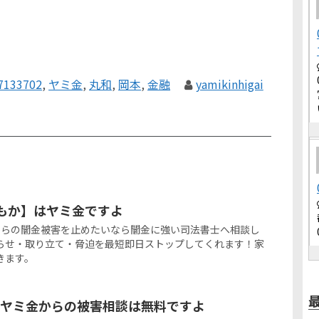
7133702
,
ヤミ金
,
丸和
,
岡本
,
金融
yamikinhigai
々浦もか】はヤミ金ですよ
浦もかからの闇金被害を止めたいなら闇金に強い司法書士へ相談し
らせ・取り立て・脅迫を最短即日ストップしてくれます！家
きます。
うヤミ金からの被害相談は無料ですよ