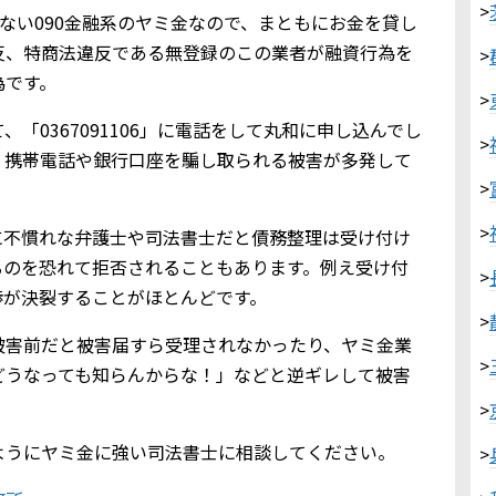
>
ていない090金融系のヤミ金なので、まともにお金を貸し
反、特商法違反である無登録のこの業者が融資行為を
>
為です。
>
「0367091106」に電話をして丸和に申し込んでし
>
、携帯電話や銀行口座を騙し取られる被害が多発して
>
>
に不慣れな弁護士や司法書士だと債務整理は受け付け
るのを恐れて拒否されることもあります。例え受け付
>
渉が決裂することがほとんどです。
>
被害前だと被害届すら受理されなかったり、ヤミ金業
>
どうなっても知らんからな！」などと逆ギレして被害
>
ようにヤミ金に強い司法書士に相談してください。
>