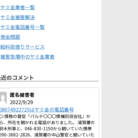
ヤミ金業者一覧
ヤミ金被害解決
ヤミ金電話番号一覧
借金問題
給料前借りサービス
被害急増中のヤミ金業者
最近のコメント
匿名被害者
2022/9/29
08074922725はヤミ金の電話番号
債務の督促「パルテ〇〇〇債権回収会社」か
ら、所在を聞かれる電話がありました。 浦賀署の
鈴木刑事と、046-830-1150から聞いていた携帯
090-3682-2826、浦賀署の中山警官と聞いていた