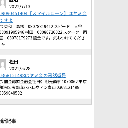
2022/7/13
09090451404【スマイルローン】はヤミ金
ですよ
英和 高橋 08078819412 スピード 大谷
08091905946 村田 08080726022 スターク 雨
宮 08078179273 闇金です。気おつけてくださ
い。
松田
2021/5/28
0368121498はヤミ金の電話番号
闇金詐欺金融会社 株）明光商事 1070062 東京
都港区南青山2-2-15ウィン青山 0368121498
0359048532
最新記事