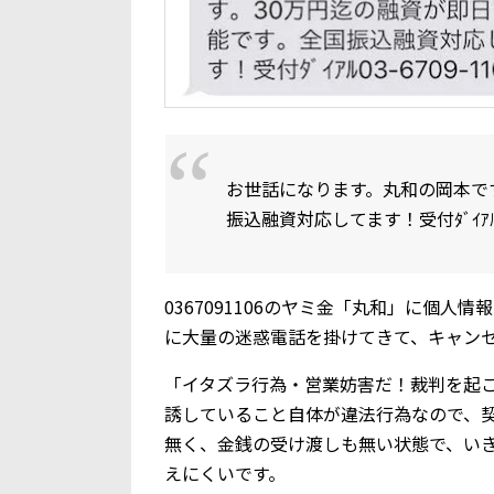
お世話になります。丸和の岡本で
振込融資対応してます！受付ﾀﾞｲｱﾙ03
0367091106のヤミ金「丸和」に個
に大量の迷惑電話を掛けてきて、キャン
「イタズラ行為・営業妨害だ！裁判を起
誘していること自体が違法行為なので、
無く、金銭の受け渡しも無い状態で、い
えにくいです。