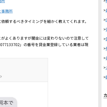
>
務所
>
士事務所
>
に依頼するべきタイミングを細かく教えてくれます。
>
とがよくありますが闇金には変わりないので注意して
>
08077133702」の番号を貸金業登録している業者は現
>
>
>
>