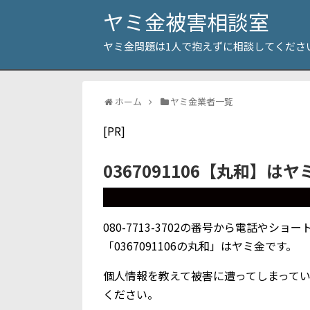
ヤミ金被害相談室
ヤミ金問題は1人で抱えずに相談してくださ
ホーム
ヤミ金業者一覧
[PR]
0367091106【丸和】は
080-7713-3702の番号から電話や
「0367091106の丸和」はヤミ金です。
個人情報を教えて被害に遭ってしまって
ください。