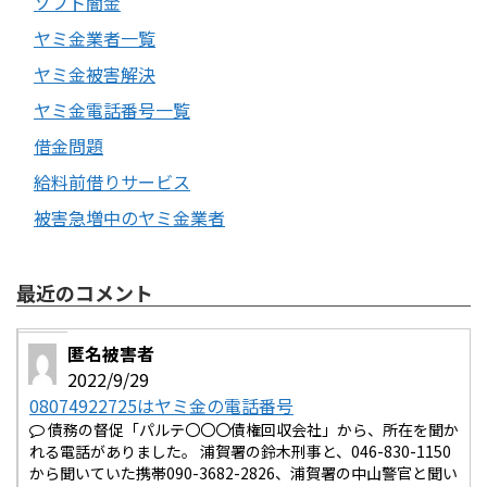
ソフト闇金
ヤミ金業者一覧
ヤミ金被害解決
ヤミ金電話番号一覧
借金問題
給料前借りサービス
被害急増中のヤミ金業者
最近のコメント
匿名被害者
2022/9/29
08074922725はヤミ金の電話番号
債務の督促「パルテ〇〇〇債権回収会社」から、所在を聞か
れる電話がありました。 浦賀署の鈴木刑事と、046-830-1150
から聞いていた携帯090-3682-2826、浦賀署の中山警官と聞い