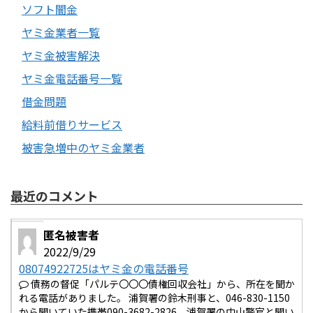
ソフト闇金
ヤミ金業者一覧
ヤミ金被害解決
ヤミ金電話番号一覧
借金問題
給料前借りサービス
被害急増中のヤミ金業者
最近のコメント
匿名被害者
2022/9/29
08074922725はヤミ金の電話番号
債務の督促「パルテ〇〇〇債権回収会社」から、所在を聞か
れる電話がありました。 浦賀署の鈴木刑事と、046-830-1150
から聞いていた携帯090-3682-2826、浦賀署の中山警官と聞い