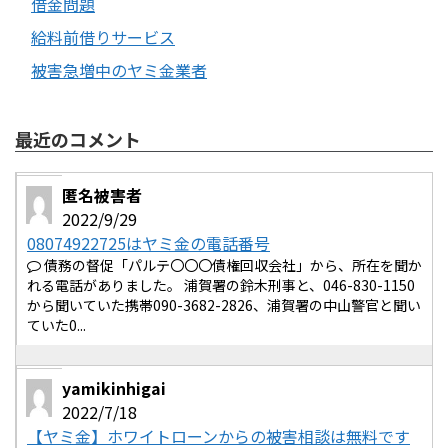
借金問題
給料前借りサービス
被害急増中のヤミ金業者
最近のコメント
匿名被害者
2022/9/29
08074922725はヤミ金の電話番号
債務の督促「パルテ〇〇〇債権回収会社」から、所在を聞か
れる電話がありました。 浦賀署の鈴木刑事と、046-830-1150
から聞いていた携帯090-3682-2826、浦賀署の中山警官と聞い
ていた0...
yamikinhigai
2022/7/18
【ヤミ金】ホワイトローンからの被害相談は無料です