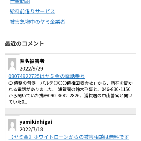
借金問題
給料前借りサービス
被害急増中のヤミ金業者
最近のコメント
匿名被害者
2022/9/29
08074922725はヤミ金の電話番号
債務の督促「パルテ〇〇〇債権回収会社」から、所在を聞か
れる電話がありました。 浦賀署の鈴木刑事と、046-830-1150
から聞いていた携帯090-3682-2826、浦賀署の中山警官と聞い
ていた0...
yamikinhigai
2022/7/18
【ヤミ金】ホワイトローンからの被害相談は無料です