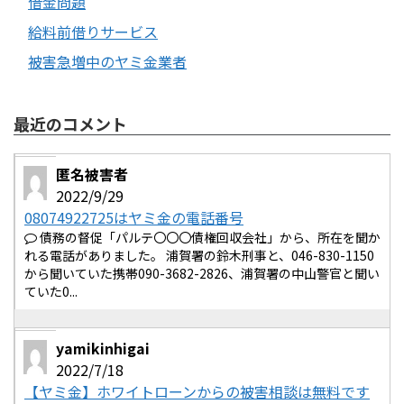
借金問題
給料前借りサービス
被害急増中のヤミ金業者
最近のコメント
匿名被害者
2022/9/29
08074922725はヤミ金の電話番号
債務の督促「パルテ〇〇〇債権回収会社」から、所在を聞か
れる電話がありました。 浦賀署の鈴木刑事と、046-830-1150
から聞いていた携帯090-3682-2826、浦賀署の中山警官と聞い
ていた0...
yamikinhigai
2022/7/18
【ヤミ金】ホワイトローンからの被害相談は無料です