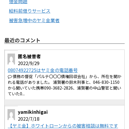
借金問題
給料前借りサービス
被害急増中のヤミ金業者
最近のコメント
匿名被害者
2022/9/29
08074922725はヤミ金の電話番号
債務の督促「パルテ〇〇〇債権回収会社」から、所在を聞か
れる電話がありました。 浦賀署の鈴木刑事と、046-830-1150
から聞いていた携帯090-3682-2826、浦賀署の中山警官と聞い
ていた0...
yamikinhigai
2022/7/18
【ヤミ金】ホワイトローンからの被害相談は無料です