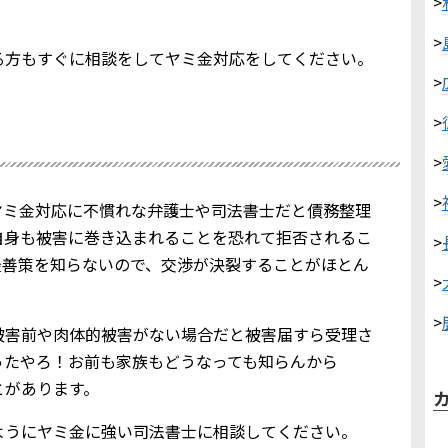
>
>
る方もすぐに相談をしてヤミ金対応をしてください。
>
>
>
>
ヤミ金対応に不慣れな弁護士や司法書士だと債務整理
自身も被害に巻き込まれることを恐れて拒否されるこ
>
最善策を知らないので、交渉が決裂することがほとん
>
>
被害前や肉体的被害がない場合だと被害届すら受理さ
ったやろ！お前も家族もどうなっても知らんから
とがあります。
ようにヤミ金に強い司法書士に相談してください。