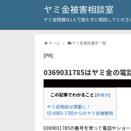
ヤミ金被害相談室
ヤミ金問題は1人で抱えずに相談してくださ
ホーム
ヤミ金電話番号一覧
[PR]
0369031785はヤミ金の
この記事でわかること
[
非表示
]
ヤミ金相談は慎重に！
03-6903-1785からのヤミ金被害例
0369031785の番号を使って電話や