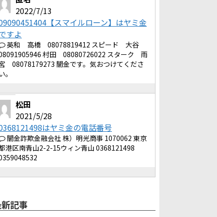
2022/7/13
09090451404【スマイルローン】はヤミ金
ですよ
英和 高橋 08078819412 スピード 大谷
08091905946 村田 08080726022 スターク 雨
宮 08078179273 闇金です。気おつけてくださ
い。
松田
2021/5/28
0368121498はヤミ金の電話番号
闇金詐欺金融会社 株）明光商事 1070062 東京
都港区南青山2-2-15ウィン青山 0368121498
0359048532
最新記事