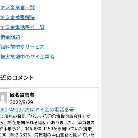
ヤミ金業者一覧
ヤミ金被害解決
ヤミ金電話番号一覧
借金問題
給料前借りサービス
被害急増中のヤミ金業者
最近のコメント
匿名被害者
2022/9/29
08074922725はヤミ金の電話番号
債務の督促「パルテ〇〇〇債権回収会社」か
ら、所在を聞かれる電話がありました。 浦賀署の
鈴木刑事と、046-830-1150から聞いていた携帯
090-3682-2826、浦賀署の中山警官と聞いていた