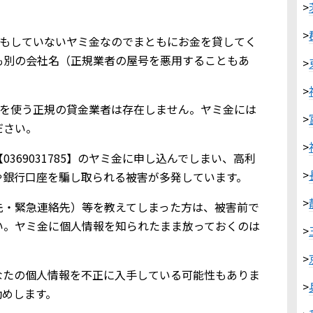
>
>
業登録もしていないヤミ金なのでまともにお金を貸してく
も別の会社名（正規業者の屋号を悪用することもあ
>
>
785を使う正規の貸金業者は存在しません。ヤミ金には
>
ださい。
>
369031785】のヤミ金に申し込んでしまい、高利
>
や銀行口座を騙し取られる被害が多発しています。
>
先・緊急連絡先）等を教えてしまった方は、被害前で
い。ヤミ金に個人情報を知られたまま放っておくのは
>
>
なたの個人情報を不正に入手している可能性もありま
>
勧めします。